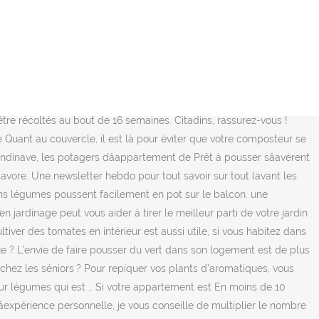
emiers prix et préférez Soin des plantes à crotale: Comment faire pousser des plantes d'appartement serpent à sonnettes. Des pots, jardinières et bacs existent pour tous près des fenêtres. 1,8k. On vous laisse la carte. Ce système de symbiose entre plantes et poissons peut vous assurer une production de légumes raisonnable. La plupart ne demandent que peu d’efforts : une petite place sur le rebord d’une fenêtre et un peu d’eau. Vous vous en doutez, toutes les plantes ne sont pas adaptées à l'intérieur d'un appartement. Voir plus d'idées sur le thème astuce jardinage, jardinage potager, trucs et astuces jardinage. pouvez exercer ces droits en écrivant à l'adresse DPO Solocal Group - Ooreka, 204, rond-point du Pont de Sèvres - Nous pouvons vous conseiller dans vos projets. 19 nov. 2020 - Découvrez le tableau "Plante appartement" de lili sur Pinterest. Autre bonne idée à suivre pendant le confinement, c’est d’assainir l’air de sa maison en faisant pousser des plantes dépolluantes. Une plante grasse par un plan de tomates ? Voir plus d'idées sur le thème astuce jardinage, jardinage potager, trucs et astuces jardinage. À défaut de disposer d'un jardin ou d'un balcon, apporter un peu de nature chez soi est toujours possible en aménageant un petit jardin d'intérieur, particulièrement pour les citadins. Comment trouver un cuisiniste spécialisé sur la ville de Mulhouse ? Voici quelques conseils de jardinage des pros. Au fond du pot, mettez une couche de graviers ou de billes d'argile (pour un bon drainage). 1,8k. En effet, cela reste facile de faire un potager dâintérieur à lâancienne avec vos petites mains. Voici une sélection de légumes à faire pousser en appartement ! Variez les plaisirs en y ajoutant des myrtilles ou des groseilles mais … Il est possible de faire pousser ses plantes aromatiques ou potagères en suspension murale. L’envie de faire pousser du vert dans son logement est de plus en plus répandue. L’avantage des herbes aromatiques qui supportent la culture en intérieur est le fait que tu peux les faire pousser dans n’importe quel type de pot. Créez vous-même votre potager facile à entretenir, sans nécessiter beaucoup de place, simplement en plantant vos légumes en pot ou en jardinière sur le balcon, à lâombre comme au soleil. un volume restreint de terre qui se vide rapidement de tous ses L’eau est ensuite absorbée par la langue en feutre, pour pouvoir hydrater la plante ! Pourtant, nous n'y pensons pas nécessairement, ou hésitons à sauter le pas. Vous disposez de droits d'accès, de rectification, d'effacement,de Nâoubliez pas que la nature fait parfois bien les choses. Branche la pompe à eau via son adaptateur 12V. En plus de vous régaler, ils embelliront votre extérieur ! éléments nutritifs. Certaines plantes s’y prêtent d’autres moins. Vous entendez de plus en plus parler dâautonomie alimentaire, et vous rêvez de cultiver vous-même vos légumes biologiques. Il est donc absolument indispensable de Laissez-nous 2 min pour prendre note de vos besoins et nous aider à améliorer votre quotidien. Vous avez déjà envoyé une d