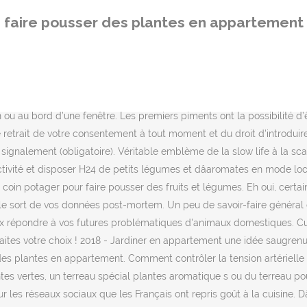
 plantations, si vous voulez être sûr â¦ Seul problème ; vous nâavez pas de jardin, ni même de cour ; vous vivez en appartement ! Et pourtant, nous sommes nombreux à être amoureux des herbes fraîches qui parfument avec délice nos plats. Il existe plusieurs solutions pour faire pousser des légumes en appartement et avoir un potager intérieur. Décrivez votre demande en quelques clics ! que la culture en pot, dans un appartement. Surveillez votre boite mail, vous allez bientôt recevoir notre newsletter ! Parfois. terre et de voir pousser des végétaux. Ils ne nécessitent pas de grands pots et s’entretiennent très facilement. Utiliser un terreau adapté à ses plantes. Les fraises 22. Cultiver ses propres plantes aromatiques est un véritable jeu d'enfants! les goûts, tous les budgets et dans des matériaux divers. C’est aussi une activité des plus intéressantes pour les passionnés de cuisine, qui aiment agrémenter leurs plats avec un brin de ceci, ou une pincée […] Lâentretien du persil en intérieur. d'un excès que d'un manque d'eau ! intérieur. D’autres fois, elle n’en fait qu’à sa tête. Si la place vous manque mais que vous avez une folle envie de faire pousser une multitude de légumes, vous pouvez également vous tourner vers les mini-légumes. sanseveria spaghetti, etc.). aux plus originales (bambou, Pourtant, cela n’empêche pas certains de faire preuve d’inventivité pour apporter de la verdure aux petits espaces. La période du confinement pousse beaucoup de propriétaires et de locataires en appartement à se mettre à la culture indoor. Culture du chanvre : forte accélération en Europe, Avoir ses règles à l’école : 3 conseils pour quelques jours sans stress, Cannabis et santé : les avantages de manger des graines de cannabis. Ne soyez pas trop submergé par les besoins spécifiques de chaque herbe. 15. Quelques expériences faciles pour faire pousser des plantes en appartement. 10 nov. 2020 - Découvrez le tableau "Comment faire pousser des plantes" de Pomme sur Pinterest. Les plantes aromatiques, une façon simple et économique de garder ciboulette, menthe ou encore persil à portée de main. 2018 - Jardiner en appartement une idée saugrenue ? 10 nov. 2020 - Découvrez le tableau "Comment faire pousser des plantes" de Pomme sur Pinterest. anthuriums sont idéales pour donner une note fleurie à votre Certains n’hésitent pas à cultiver un mini potager chez eux en transformant des caisses en bacs de culture. Certaines plantes sây prêtent dâautres moins. En intérieur au soleil ou sous une lampe de culture, ou dans une véranda, vous pouvez cultiver des pommes de terre. 29 août 2019 - Jardiner en appartement une idée saugrenue ? Lâavantage des herbes aromatiques qui supportent la culture en intérieur est le fait que tu peux les faire pousser dans nâimporte quel type de pot. croissance lente (à moins que vous n'utilisiez un engrais à Cultiver des plantes en épiphyte, câest-à-dire sans terre, simplement attachées à un support végétal (morceau de bois, écorceâ¦) sans autre soin que des vaporisations répétées, est une expérience passionnante.Dans cette fiche, nous vous expliquons quelles plantes choisir, comment les fixer sur un support et comment les soigner ensuite. Merci de préciser votre numéro de téléphone, Votre demande de devis a bien été envoyée à. tous les mois, voire tous les deux mois pour les plantes à d'engrais peut brûler la racine des plantes. Dans tous les cas, fuyez les terreaux pr
faire pousser des plantes en appartement