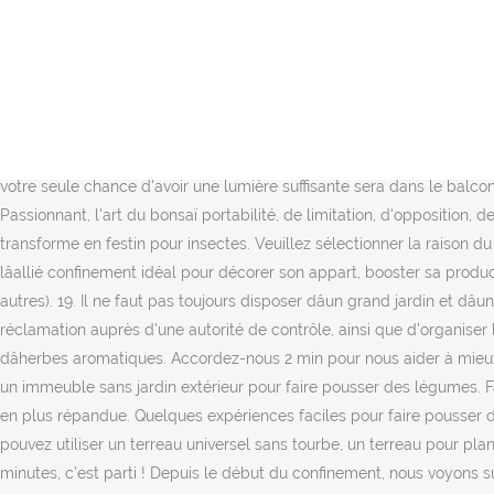
Sachez que le marc de café est un très bon engrais gratuit. ... Mandevilla plantes en hiver survivent à la saison en bonne forme si vous vivez dans un climat tropical qui tombe dans les fourchettes de température des zones de rusticité des plantes … LâAloe Vera 21. En intérieur, il devient alors possible de planter ses plantes aromatiques dans sa cuisine. Voici comment cultiver les plantes médicinales quand on n' a pas de jardin ! Mieux vaut apporter peu d'engrais, car trop Au lieu de consommer des tomates insipides achetées au supermarché, vous pourrez vous régaler avec des légumes frais cultivés à la maison. Scindapsus. son évolution au fil des saisons. Envie de faire pousser vos propres légumes frais ?Mais vous n'avez pas de potager à la maison ? générale, arrosez lorsque le terreau est sec en surface. Voici comment cultiver les plantes médicinales quand on n' a pas de jardin ! ©Pinterest Et si on remplaçait nos plantes décoratives par des plantes potagères pour regarder ses radis pousser ? Même si nous sommes en appartement, j’ai acheté quelques pots et de la terre pour pouvoir faire des semis et regarder les plantes pousser avec les enfants. Inscrivez-vous ! Dans un petit appartement, votre seule chance d’avoir une lumière suffisante sera dans le balcon ou au bord d’une fenêtre. Les premiers piments ont la possibilité d’être récoltés au bout de 16 semaines. Citadins, rassurez-vous ! Passionnant, l'art du bonsaï portabilité, de limitation, d'opposition, de retrait de votre consentement à tout moment et du droit d'introduire Quant au couvercle, il est là pour éviter que votre composteur se transforme en festin pour insectes. Veuillez sélectionner la raison du signalement (obligatoire). Véritable emblème de la slow life à la scandinave, les potagers dâappartement de Prêt à pousser sâavèrent lâallié confinement idéal pour décorer son appart, booster sa productivité et disposer H24 de petits légumes et dâaromates en mode locavore. Une newsletter hebdo pour tout savoir sur tout (avant les autres). 19. Il ne faut pas toujours disposer dâun grand jardin et dâun coin potager pour faire pousser des fruits et légumes. Eh oui, certains légumes poussent facilement en pot sur le balcon. une réclamation auprès d'une autorité de contrôle, ainsi que d'organiser le sort de vos données post-mortem. Un peu de savoir-faire général en jardinage peut vous aider à tirer le meilleur parti de votre jardin dâherbes aromatiques. Accordez-nous 2 min pour nous aider à mieux répondre à vos futures problématiques d'animaux domestiques. Cultiver des tomates en intérieur est aussi utile, si vous habitez dans un immeuble sans jardin extérieur pour faire pousser des légumes. Faites votre choix ! 2018 - Jardiner en appartement une idée saugrenue ? L’envie de faire pousser du vert dans son logement est de plus en plus répandue. Quelques expériences faciles pour faire pousser des plantes en appartement. Comment contrôler la tension artérielle chez les séniors ? Pour repiquer vos plants d’aromatiques, vous pouvez utiliser un terreau universel sans tourbe, un terreau pour plantes vertes, un terreau spécial plantes aromatique s ou du terreau pour légumes qui est … Si votre appartement est En moins de 10 minutes, c'est parti ! Depuis le début du confinement, nous voyons sur les réseaux sociaux que les Français ont repris goût à la cuisine. Dâexpérience personnelle, je vous conseille de multiplier le nombre de