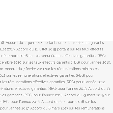
licables à compter du 1er août 2006 concernant : – les administratifs et techniciens et les agents de maîtrise (sauf les agents de maîtrise d’atelier), Accord du 19 novembre 2007 relatif aux rémunérations annuelles garanties (RAG) et aux rémunérations minimales hiérarchiques (RMH) – Barème des RAG 2007 – Barème des primes mensuelles d’ancienneté, Accord du 27 octobre 2008 relatif aux rémunérations annuelles garanties (RAG) et aux rémunérations minimales hiérarchiques (RMH), Accord du 9 novembre 2009 sur les salaires – Extension par arrêté du 8 mars 2010 (JO du 13.03.2010), Accord du 9 novembre 2009 relatif aux primes d’ancienneté des personnels non cadres, Accord du 9 novembre 2009 relatif aux rémunérations annuelles garanties (RAG), Accord du 12 juillet 2010 relatif aux rémunérations annuelles garanties (RAG) et aux rémunérations minimales hiérarchiques (RMH) – Barème du 12 juillet 2010 relatif aux rémunérations annuelles garanties (RAG) pour 2010 – Barème du 12 juillet 2010 relatif aux primes d’ancienneté pour 2010 à partir du 1er septembre 2010, Accord du 17 octobre 2011 relatif aux rémunérations annuelles garanties (RAG) et aux rémunérations minimales hiérarchiques (RMH) – Barème du 17 octobre 2011 relatif aux rémunérations annuelles garanties (RAG) applicable à partir de l’année 2011 – Barème du 17 octobre 2011 relatif aux primes mensuelles d’ancienneté applicable à partir du 1er décembre 2011, Accord du 20 avril 2012 relatif aux rémunérations annuelles garanties (RAG) et aux rémunérations minimales hiérarchiques (RMH) ainsi que les barêmes des primes mensuelles d’ancienneté et RAG, Accord du 29 avril 2013 relatif aux rémunérations annuelles garanties (RAG) et aux rémunérations minimales hiérarchiques (RMH) – Barème des RAG 2013 – Barème des primes mensuelles d’ancienneté, Accord du 16 juillet 2013 relatif aux rémunérations annuelles garanties (RAG), Accord du 7 octobre 2014 relatif aux rémunérations annuelles garanties (RAG) et aux rémunérations minimales hiérarchiques (RMH) – Barème des RAG 2014 – Barème des primes mensuelles d’ancienneté au 1er novembre 2014, Avenant du 2 octobre 2017 à la convention collective des Industries métallurgiques, mécaniques, électriques, connexes et similaires d’Indre et Loire, Accord du 7 novembre 2017 modifiant les articles 39 et 40 « des dispositions applicables aux Mensuels » relatif aux rémunérations annuelles garanties (RAG) applicable à partir de l’année 2017, Accord du 5 juillet 2018 modifiant les articles 39 et 40 « des dispositions applicables aux Mensuels » relatif aux rémunérations annuelles garanties (RAG) applicable à partir de l’année 2018, Accord du 30 novembre 2018 relatif aux rémunérations minimales hiérarchiques (RMH) et valeur du point, Accord du 25 novembre 2019 sur les rémunérations, Convention collective des mensuels des industries des métaux de l’Isère et des Hautes-Alpes, Avenant particulier à l’article 47 (Annexe II), Avenant interprétatif et modificatif, relatif à l’article 47 applicable au 1er octobre 2001, Avenant du 21 jui