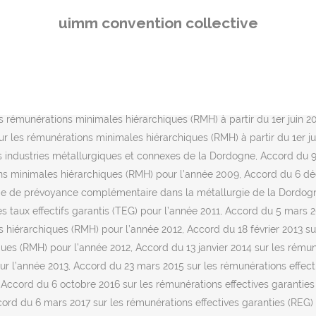
18 sur les rémunérations effectives garanties (REG) pour l’année 2018, Accord du 5 mars 2018 sur les rémunérations minimales hiérarchiques (RMH) pour l’année 2018, Convention collective du 27 avril 2015 des industries mécaniques, microtechniques et connexes du Doubs du 31 mai 1985 (signataires : UIMM Doubs, CFTC, CFE-CGC, CFDT et FO), Commission paritaire territoriale de l’Emploi, règles de fonctionnement du 6 mai 1988, Avenant du 14 février 1994 (annexe aux « Dispositions générales » ) relatif au champ d’application de la convention collective du GIMM du 31 mai 1985 modifiée, Avenant du 24 juin 2005 à la convention collective des industries mécaniques microtechniques et connexes du Doubs du 31 mai 1985 (relatif aux salaires), Avenant du 7 juillet 2006 relatif aux rémunérations minimales hiérarchiques (RMH) et aux rémunérations annuelles garanties (RAG), Avenant du 28 juin 2007 relatif aux rémunérations minimales hiérarchiques (RMH) et aux rémunérations annuelles garanties(RAG), Avenant du 2 juillet 2008 relatif aux rémunérations minimales hiérarchiques (RMH) et aux rémunérations annuelles garanties (RAG), Avenant du 31 août 2009 à la convention collective des industries mécaniques microtechniques et connexes du Doubs du 31 mai 1985 (relatif aux salaires), Avenant du 17 mai 2010 à la convention collective des industries mécaniques microtechniques et connexes du Doubs du 31 mai 1985 (relatif aux salaires), Avenant du 29 mars 2011 à la convention collective des industries mécaniques microtechniques et connexes du Doubs du 31 mai 1985 (relatif aux salaires), Recommandations 2012 relatives aux salaires, Avenant du 24 juin 2013 à la convention collective des industries mécaniques microtechniques et connexes du Doubs du 31 mai 1985 (relatif aux salaires), Avenant du 23 avril 2014 à la convention collective des industries mécaniques microtechniques et connexes du Doubs du 31 mai 1985 (relatif à la prime de panier), Avenant du 26 mai 2014 à la convention collective des industries mécaniques microtechniques et connexes du Doubs du 31 mai 1985 (relatif aux salaires), Avenant du 7 mai 2015 à la convention collective des industries mécaniques microtechniques et connexes du Doubs du 31 mai 1985 (relatif aux salaires), Cet accord a été étendu par arrêté du 13 octobre 2015 (JO du 21 octobre 2015), Avenant du 8 juillet 2016 à la convention collective des industries mécaniques microtechniques et connexes du Doubs du 31 mai 1985 (relatif aux salaires), Avenant du 26 juillet 2017 à la convention collective des industries mécaniques, microtechniques et connexes du Doubs du 27 avril 2015 relatif au salaires (signataires : UIMM Doubs, CFTC, CFE-CGC, CFDT et FO), Avenant du 8 juin 2018 à la convention collective des industries mécaniques, microtechniques et connexes du Doubs du 27 avril 2015 relatif au salaires (signataires : UIMM Doubs, CFTC, CFE-CGC et FO), Avenant du 20 mai 2019 à la convention collective des industries mécaniques, microtechniques et connexes du Doubs du 27 avril 2015 relatif au salaires (signataires : UIMM Doubs, CFDT, CFTC et FO), Avenant du 7 juillet 2020 à la convention collective des industries mécaniques, microtechniques et connexes du Doubs du 27 avril 2015 relatif au salaires (signataires : UIMM Doubs, CFDT, CFE-CGC, CFTC et FO), Convention collective de la métallurgie de Drôme-Ardèche. : 34 97 32 (int.) Ouvrez un compte entreprise et recrutez vos futurs salariés. Barème des primes mensuelles d’ancienneté app
uimm convention collective