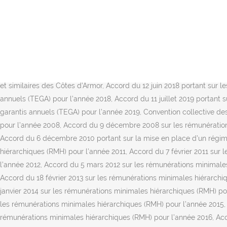
La grille des salaires dans la convention collective métallurgie cadre. Conventions collectives les plus consultées sur MaConvention.fr; Convention collective régionale des industries métallurgiques, mécaniques et connexes de la région parisienne du 16 juillet 1954 IDCC : 54 | N° de Brochure : 3126: Convention collective nationale des ingénieurs et cadres de la métallurgie du 13 mars 1972 IDCC : 650 | N° de Brochure : 3025 Conventions collectives; Agenda; ESPACE ADHERENT UIMM ALSACE Accueil > Vous êtes actuellement sur l'espace adhérent UIMM Alsace, ancienne version. Convention collective UIMM 35-56 et I&C; Droit du travail et protection sociale; Droit des affaires; Dossiers thématiques; Emploi et Compétences. Convention collective de la métallurgie, de la mécanique et de l’électronique des Côtes d’Armor : – Avenant mensuel du 5 avril 1991 à la convention collective des Côtes d’Armor, – 26 janvier 2015 – Avenant Dispositif de prévoyance, Arrêté d’extension du 11 mars 1992 à la convention collective départementale, Accord du 24 avril 2012 modifiant les dispositions de l’avenant « mensuels » du 5 avril 1991 de la convention collective des industries métallurgiques, mécaniques, électroniques connexes et similaires des Côtes d’Armor, Accord du 12 juin 2018 portant sur les rémunérations minimales hiérarchiques (RMH) à partir du 1er juin 2018, Accord du 12 juin 2018 portant sur les taux effectifs garantis annuels (TEGA) pour l’année 2018, Accord du 11 juillet 2019 portant sur les rémunérations minimales hiérarchiques (RMH) à partir du 1er juillet 2019, Accord du 11 juillet 2019 portant sur les taux effectifs garantis annuels (TEGA) pour l’année 2019, Convention collective des industries métallurgiques et connexes de la Dordogne, Accord du 9 décembre 2008 sur les rémunération effectives garanties (REG) pour l’année 2008, Accord du 9 décembre 2008 sur les rémunérations minimales hiérarchiques (RMH) pour l’année 2009, Accord du 6 décembre 2010 sur les taux effectifs garantis (TEG) pour l’année 2010, Accord du 6 décembre 2010 portant sur la mise en place d’un régime de prévoyance complémentaire dans la métallurgie de la Dordogne, Accord du 7 février 2011 sur les rémunérations minimales hiérarchiques (RMH) pour l’année 2011, Accord du 7 février 2011 sur les taux effectifs garantis (TEG) pour l’année 2011, Accord du 5 mars 2012 sur les rémunérations effectives garanties (REG) pour l’année 2012, Accord du 5 mars 2012 sur les rémunérations minimales hiérarchiques (RMH) pour l’année 2012, Accord du 18 février 2013 sur les rémunérations effectives garanties (REG) pour l’année 2012, Accord du 18 février 2013 sur les rémunérations minimales hiérarchiques (RMH) pour l’année 2012, Accord du 13 janvier 2014 sur les rémunérations effectives garanties (REG) pour l’année 2013, Accord du 13 janvier 2014 sur les rémunérations minimales hiérarchiques (RMH) pour l’année 2013, Accord du 23 mars 2015 sur les rémunérations effectives garanties (REG) pour l’année 2015, Accord du 23 mars 2015 sur les rémunérations minimales hiérarchiques (RMH) pour l’année 2015, Accord du 6 octobre 2016 sur les rémunérations effectives garanties (REG) pour l’année 2016, Accord du 6 octobre 2016 sur les rémunérations minimales hiérarchiques (RMH) pour l’année 2016, Accord du 6 mars 2017 sur les rémunérations effectives garanties (REG) pour l’année 2017, Accord du 6 mars 2017 sur les rémunérations minimales hiérarchiques (RMH) pour l’année 2017, Accord du 5 mars 20