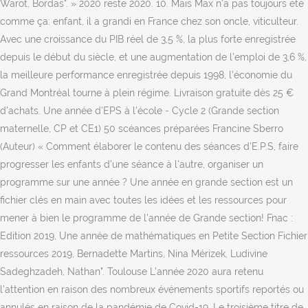
Warot, Bordas". » 2020 reste 2020. 10. Mais Max n'a pas toujours été
comme ça: enfant, il a grandi en France chez son oncle, viticulteur.
Avec une croissance du PIB réel de 3,5 %, la plus forte enregistrée
depuis le début du siècle, et une augmentation de l’emploi de 3,6 %,
la meilleure performance enregistrée depuis 1998, l’économie du
Grand Montréal tourne à plein régime. Livraison gratuite dès 25 €
d'achats. Une année d'EPS à l'école - Cycle 2 (Grande section
maternelle, CP et CE1) 50 scéances préparées Francine Sberro
(Auteur) « Comment élaborer le contenu des séances d'E.P.S, faire
progresser les enfants d'une séance à l'autre, organiser un
programme sur une année ? Une année en grande section est un
fichier clés en main avec toutes les idées et les ressources pour
mener à bien le programme de l'année de Grande section! Fnac :
Edition 2019, Une année de mathématiques en Petite Section Fichier
ressources 2019, Bernadette Martins, Nina Mérizek, Ludivine
Sadeghzadeh, Nathan". Toulouse L’année 2020 aura retenu
l’attention en raison des nombreux événements sportifs reportés ou
annulés en raison de la pandémie de Covid-19. Le troisième titre de