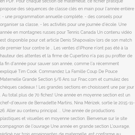
en PDF. Pour chaque section de maternelle, ce fichier pratique
propose des séquences de classe clés en main pour l'année entière
: - une programmation annuelle complète, - des conseils pour
organiser sa classe, - les activités pour une journée d'école. Une
année en montagnes russes pour Tennis Canada Un contenu vidéo
est disponible pour cet article Denis Shapovalov lors de son match
de premier tour contre le … Les ventes d’iPhone n’ont pas été à la
hauteur des attentes et la firme de Cupertino n’a pas pu profiter de
la fin d’année pour sauver son année, comme l’a récemment
expliqué Tim Cook. Commandez La Famille Coup De Pouce
Maternelle Grande Section 5/6 Ans sur Fnac.com et cumulez des
chèques cadeaux ! Les grandes sections en choisissent une par jour
. Au total plus de 70 fiches! Une année en moyenne section est un
chef-d'œuvre de Bernadette Martins, Nina Mérizek, sortie le 2015-11-
26. Aller au contenu principal ... Une année de productions
plastiques et visuelles en moyenne section. Bienvenue sur le site
compagnon de l'ouvrage Une année en grande section L'ouvrage,
rédigé par trois enseignantes de maternelle, est conforme au