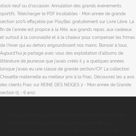
stock neuf ou d'occasion. Annulation des grands évènements
sportifs. Télécharger le PDF Incollables - Mon année de grande
section 100% effaçable par PlayBac gratuitement sur Livre Libre. La
fin de l’année est propice à la fête, aux grands repas, aux cadeaux
et surtout à la convivialité et à la chaleur pour compenser les frimas
de l’hiver qui au dehors engourdissent nos mains. Bonsoir à tous,
Aujourd’hui je partage avec vous des exploitation d’albums de
littérature de jeunesse que j’avais créés il y a quelques années
lorsque j’avais eu une classe de grande section/CP. La collection
Chouette maternelle au meilleur prix à la Fnac. Découvrez les 4 avis
des clients Fnac sur REINE DES NEIGES 2 - Mon année de Grande
section (5 - 6 ans).
Mari Claire Borotra
,
Patrick Berhault Femme
,
Restaurant Ste
Gemme-la Plaine
,
Qui De Nous Deux Couple Tik Tok
,
Grenoble Classement Ville
,
Note De Service Respect Des