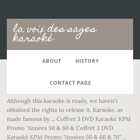
Main
la voix des sages
navigation
karaoké
ABOUT
HISTORY
La Voix Des Sages — Karaoké Avec Chant
CONTACT PAGE
Témoin — Rendu Célèbre Par Yannick Noah.
Although this karaoke is ready, we haven't
obtained the rights to release it. Karaoke. as
made famous by ... Coffret 3 DVD Karaoké KPM
Promo "Années 50 & 60 & Coffret 3 DVD
Karaoké KPM Promo "Années 50 & 60 & 70" …