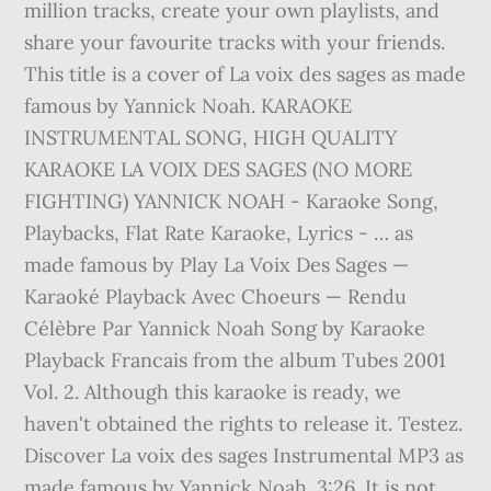
million tracks, create your own playlists, and
share your favourite tracks with your friends.
This title is a cover of La voix des sages as made
famous by Yannick Noah. KARAOKE
INSTRUMENTAL SONG, HIGH QUALITY
KARAOKE LA VOIX DES SAGES (NO MORE
FIGHTING) YANNICK NOAH - Karaoke Song,
Playbacks, Flat Rate Karaoke, Lyrics - … as
made famous by Play La Voix Des Sages —
Karaoké Playback Avec Choeurs — Rendu
Célèbre Par Yannick Noah Song by Karaoke
Playback Francais from the album Tubes 2001
Vol. 2. Although this karaoke is ready, we
haven't obtained the rights to release it. Testez.
Discover La voix des sages Instrumental MP3 as
made famous by Yannick Noah. 3:26. It is not