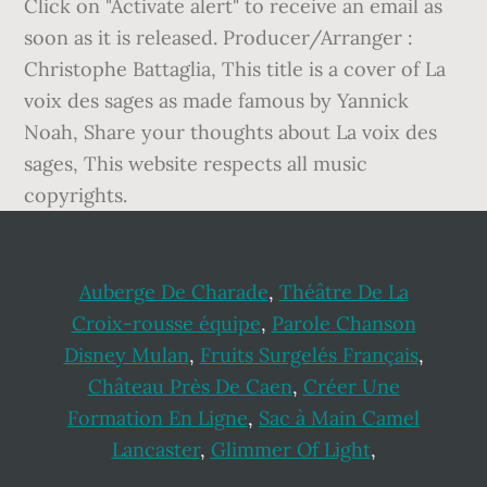
Click on "Activate alert" to receive an email as
soon as it is released. Producer/Arranger :
Christophe Battaglia, This title is a cover of La
voix des sages as made famous by Yannick
Noah, Share your thoughts about La voix des
sages, This website respects all music
copyrights.
Auberge De Charade
,
Théâtre De La
Croix-rousse équipe
,
Parole Chanson
Disney Mulan
,
Fruits Surgelés Français
,
Château Près De Caen
,
Créer Une
Formation En Ligne
,
Sac à Main Camel
Lancaster
,
Glimmer Of Light
,