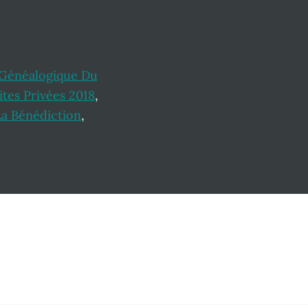
 Généalogique Du
ites Privées 2018
,
a Bénédiction
,