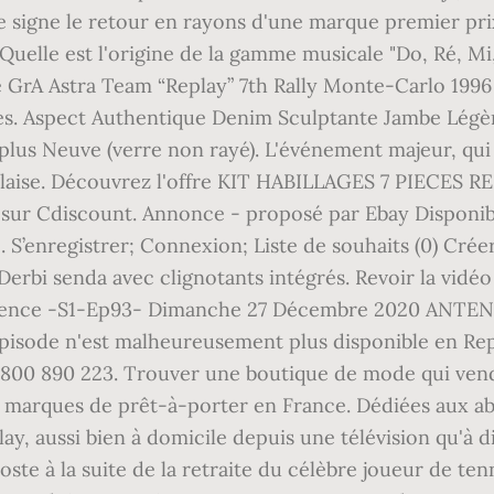
re signe le retour en rayons d'une marque premier pr
uelle est l'origine de la gamme musicale "Do, Ré, Mi, 
le GrA Astra Team “Replay” 7th Rally Monte-Carlo 19
des. Aspect Authentique Denim Sculptante Jambe Lég
lus Neuve (verre non rayé). L'événement majeur, qui m
égalaise. Découvrez l'offre KIT HABILLAGES 7 PIEC
 Cdiscount. Annonce - proposé par Ebay Disponible.
’enregistrer; Connexion; Liste de souhaits (0) Créer 
erbi senda avec clignotants intégrés. Revoir la vidéo 
uvence -S1-Ep93- Dimanche 27 Décembre 2020 ANTEN
épisode n'est malheureusement plus disponible en Repla
au 0800 890 223. Trouver une boutique de mode qui v
marques de prêt-à-porter en France. Dédiées aux abo
ay, aussi bien à domicile depuis une télévision qu'à d
oste à la suite de la retraite du célèbre joueur de te