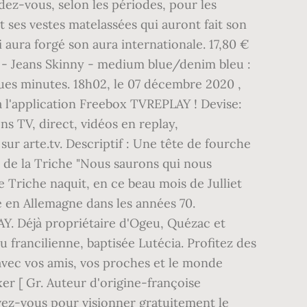
ez-vous, selon les périodes, pour les
 ses vestes matelassées qui auront fait son
 aura forgé son aura internationale. 17,80 €
 - Jeans Skinny - medium blue/denim bleu :
ques minutes. 18h02, le 07 décembre 2020 ,
l'application Freebox TVREPLAY ! Devise:
 TV, direct, vidéos en replay,
 arte.tv. Descriptif : Une tête de fourche
 de la Triche "Nous saurons qui nous
 Triche naquit, en ce beau mois de Julliet
e en Allemagne dans les années 70.
AY. Déjà propriétaire d'Ogeu, Quézac et
 francilienne, baptisée Lutécia. Profitez des
avec vos amis, vos proches et le monde
er [ Gr. Auteur d'origine-françoise
ivez-vous pour visionner gratuitement le