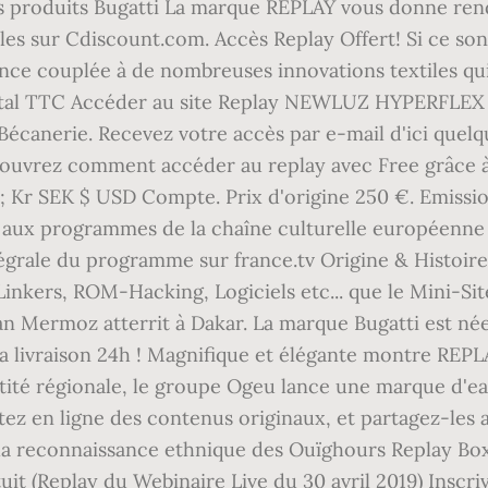
es produits Bugatti La marque REPLAY vous donne rend
les sur Cdiscount.com. Accès Replay Offert! Si ce sont
gance couplée à de nombreuses innovations textiles qui
 Total TTC Accéder au site Replay NEWLUZ HYPERFLEX
Bécanerie. Recevez votre accès par e-mail d'ici quel
ouvrez comment accéder au replay avec Free grâce à 
r SEK $ USD Compte. Prix d'origine 250 €. Emissions
x programmes de la chaîne culturelle européenne sur
tégrale du programme sur france.tv Origine & Histoire
nkers, ROM-Hacking, Logiciels etc... que le Mini-Site
ean Mermoz atterrit à Dakar. La marque Bugatti est né
a livraison 24h ! Magnifique et élégante montre REPL
tité régionale, le groupe Ogeu lance une marque d'eau
tez en ligne des contenus originaux, et partagez-les 
 la reconnaissance ethnique des Ouïghours Replay Box
uit (Replay du Webinaire Live du 30 avril 2019) Inscr