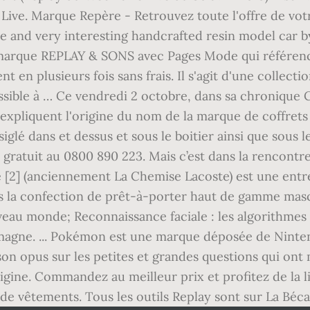
Live. Marque Repère - Retrouvez toute l'offre de votr
are and very interesting handcrafted resin model car by
 marque REPLAY & SONS avec Pages Mode qui référen
en plusieurs fois sans frais. Il s'agit d'une collect
ible à … Ce vendredi 2 octobre, dans sa chronique 
expliquent l'origine du nom de la marque de coffrets
é dans et dessus et sous le boitier ainsi que sous le
t gratuit au 0800 890 223. Mais c’est dans la rencontr
[2] (anciennement La Chemise Lacoste) est une entrep
s la confection de prêt-à-porter haut de gamme mascul
veau monde; Reconnaissance faciale : les algorithmes 
lemagne. ... Pokémon est une marque déposée de Ni
son opus sur les petites et grandes questions qui ont 
igine. Commandez au meilleur prix et profitez de la l
de vêtements. Tous les outils Replay sont sur La Béca