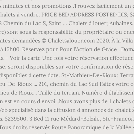
es minutes et nos promotions .Trouvez facilement un 
 chalets à vendre. PRICE BED ADDRESS POSTED DIS; $23
2 Chemin du Lac S, Saint … Chalets à louer; Aubaines
dre) sont sous la responsabilité du propriétaire ou en
dates demandées.© Chaletsalouer.com 2020. À la Villa C
 à 15h00. Réservez pour Pour l'Action de Grâce . Do
– Voir la carte Une fois votre réservation effectuée,
se, seront disponibles sur votre confirmation de rés
 disponibles à cette date. St-Mathieu-De-Rioux: Terra
u-De-Rioux ... 201, chemin du Lac Sud Faites votre of
thieu de Rioux... Taille du terrain. Numéro d'établis
st en cours d'envoi...Nous avons plus de 1 chalets c
eb spécialisé dans la diffusion d'annonces de chalet 
s. $239500, 3 Bed 11 rue Médard-Belzile, Ste-Francoi
Tous droits réservés.Route Panoramique de la Vallée 