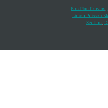
Bon Plan Provins
,
Limon Poisson Bl
Section
,
D
Footer