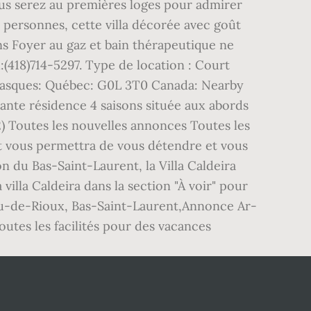
ous serez au premières loges pour admirer
2 personnes, cette villa décorée avec goût
ons Foyer au gaz et bain thérapeutique ne
(418)714-5297. Type de location : Court
 Basques: Québec: G0L 3T0 Canada: Nearby
nte résidence 4 saisons située aux abords
2) Toutes les nouvelles annonces Toutes les
t vous permettra de vous détendre et vous
n du Bas-Saint-Laurent, la Villa Caldeira
villa Caldeira dans la section "À voir" pour
hieu-de-Rioux, Bas-Saint-Laurent,Annonce Ar-
outes les facilités pour des vacances