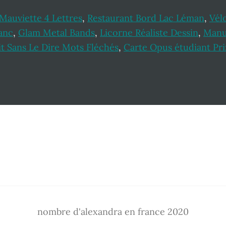
Mauviette 4 Lettres
,
Restaurant Bord Lac Léman
,
Vél
anc
,
Glam Metal Bands
,
Licorne Réaliste Dessin
,
Manue
it Sans Le Dire Mots Fléchés
,
Carte Opus étudiant Pr
nombre d'alexandra en france 2020