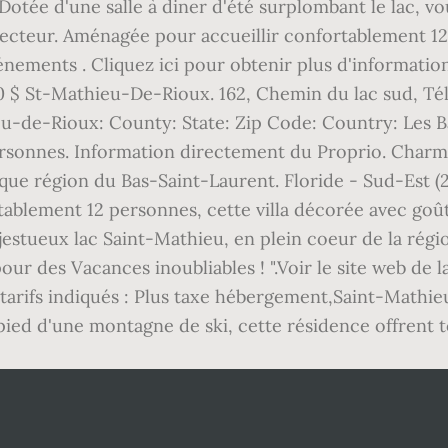
otée d'une salle à diner d'été surplombant le lac, v
u secteur. Aménagée pour accueillir confortablement 1
vénements . Cliquez ici pour obtenir plus d'informati
0 $ St-Mathieu-De-Rioux. 162, Chemin du lac sud, Tél:
eu-de-Rioux: County: State: Zip Code: Country: Les
ersonnes. Information directement du Proprio. Charma
que région du Bas-Saint-Laurent. Floride - Sud-Est (
tablement 12 personnes, cette villa décorée avec goû
jestueux lac Saint-Mathieu, en plein coeur de la régio
r des Vacances inoubliables ! ".Voir le site web de la 
es tarifs indiqués : Plus taxe hébergement,Saint-Mat
pied d'une montagne de ski, cette résidence offrent t