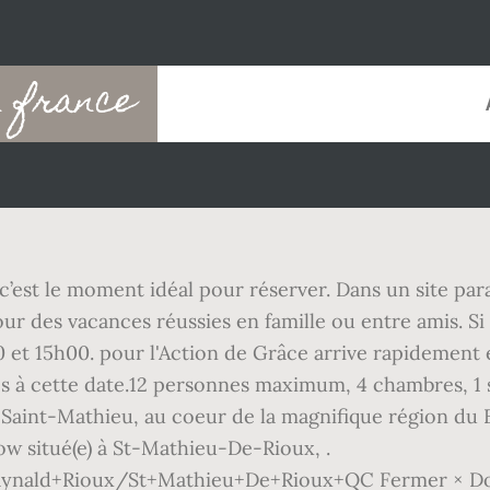
n france
c’est le moment idéal pour réserver. Dans un site par
pour des vacances réussies en famille ou entre amis. S
et 15h00. pour l'Action de Grâce arrive rapidement e
s à cette date.12 personnes maximum, 4 chambres, 1 s
c Saint-Mathieu, au coeur de la magnifique région du 
low situé(e) à St-Mathieu-De-Rioux, .
Raynald+Rioux/St+Mathieu+De+Rioux+QC Fermer × Do