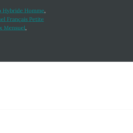
o Hybride Homme
,
l Français Petite
ix Mensuel
,