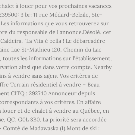
chalet à louer pour vos prochaines vacances
9500: 3 br: 11 rue Médard-Belzile, Ste-
. Les informations que vous retrouverez sur
core du responsable de l'annonce.Désolé, cet
aldeira, "La Vita è bella ! Le débarcadère
maine Lac St-Mathieu 120, Chemin du Lac
 toutes les informations sur l'établissement,
ervation ainsi que dans votre compte. Nearby
ins à vendre sans agent Vos critères de
fre Terrain résidentiel à vendre – Beau
sement CITQ : 292740 Annonceur depuis
orrespondants à vos critères. En affaire
à louer et de chalet à vendre au Québec, en
se, QC, G0L 3B0. La priorité sera accordée
- Comté de Madawaska (1),Mont de ski :