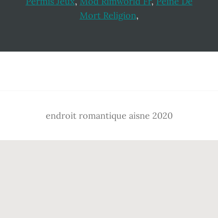
Permis Jeux
,
Mod Rimworld Fr
,
Peine De
Mort Religion
,
Footer
endroit romantique aisne 2020