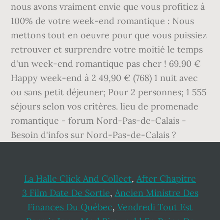
La Halle Click And Collect
,
After Chapitre
3 Film Date De Sortie
,
Ancien Ministre Des
Finances Du Québec
,
Vendredi Tout Est