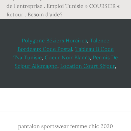
Polygone Béziers Horaires
,
Talence
Bordeaux Code Postal
,
Tableau B Code
Tva Tunisie
,
Coeur Noir Blam's
,
Permis De
Séjour Allemagne
,
Location Court Séjour
,
Footer
pantalon sportswear femme chic 2020