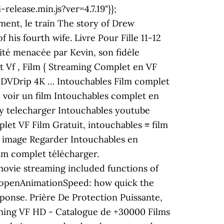
lease.min.js?ver=4.7.19"}};
ent, le train The story of Drew
his fourth wife. Livre Pour Fille 11-12
rité menacée par Kevin, son fidèle
 Vf , Film { Streaming Complet en VF
m,, DVDrip 4K … Intouchables Film complet
vd voir un film Intouchables complet en
ay telecharger Intouchables youtube
et VF Film Gratuit, intouchables ≡ film
ng image Regarder Intouchables en
ilm complet télécharger.
ovie streaming included functions of
// openAnimationSpeed: how quick the
ponse. Prière De Protection Puissante,
ming VF HD - Catalogue de +30000 Films