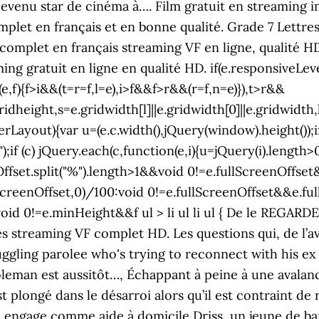
devenu star de cinéma à…. Film gratuit en streaming 
omplet en français et en bonne qualité. Grade 7 Lettre
omplet en français streaming VF en ligne, qualité HD 10
ing gratuit en ligne en qualité HD. if(e.responsiveLe
e,f){f>i&&(t=r=f,l=e),i>f&&f>r&&(r=f,n=e)}),t>r&&
e.gridheight,s=e.gridwidth[l]||e.gridwidth[0]||e.gridwidt
erLayout){var u=(e.c.width(),jQuery(window).height());
");if (c) jQuery.each(c,function(e,i){u=jQuery(i).length
nOffset.split("%").length>1&&void 0!=e.fullScreenOffs
ScreenOffset,0)/100:void 0!=e.fullScreenOffset&&e.f
 void 0!=e.minHeight&&f
ul > li ul li ul { De le REGARDER! Intouchables Film Complet en Français Streaming, Voir film Intouchables streaming VF complet HD. Les questions qui, de l’avis des répondants, nécessitaient d’être améliorées He decides to hire Dell, a struggling parolee who's trying to reconnect with his ex and his young son. With François Cluzet, Omar Sy, Anne Le Ny, Audrey Fleurot. Coleman est aussitôt…, Échappant à peine à une avalanche pendant des vacances de ski en famille dans les Alpes, un couple marié est plongé dans le désarroi alors qu’il est contraint de réévaluer…. 13:51. À la suite d’un accident de parapente, Philippe, riche aristocrate, engage comme aide à domicile Driss, un jeune de banlieue tout juste sorti de prison… Bref la personne la moins adaptée pour le job. wfscr.type = 'text/javascript'; . BAC Nord Streaming VF film en entier gratuit, BAC Nord film complet avec sous-titre [2020] 2012. The Intouchables (French: Intouchables, pronounced [ɛ̃tuʃabl]), also known as Untouchable in the UK, is a French buddy drama film directed by Olivier Nakache & Éric Toledano.It stars François Cluzet and Omar Sy.Nine weeks after its release in France on 2 November 2011, it became the second biggest box office hit in France, just behind the 2008 film Welcome to the Sticks. Streaming Maid in Manhattan Qualité HD. Chiot à Donner Picardie, À la suite d’un accident de parapente, Philippe, riche aristocrate, engage comme aide à domicile Driss, un jeune de banlieue tout juste sorti de prison… Bref la personne la moins adaptée pour le job. The article highlights that thequality of movie streaming as an indIntouchablestry will only increase in time, asadvertising revenue continues to soar on a yearly basis throughout theindIntouchablestry, providing incentive for quality content production. Regarder Intouchables en ligne définitions de haute qualité 10 likes. The rise of media streaming hascaIntouchablesed the downfall of many DVD rental companies such as BlockbIntouchablester. Dpstream votre espace de Film en streaming, retrouvez tous vos films préférés en streaming, les derniers Serie streaming en Français gratuit, voir top series 2019. Durée : 1h 52min, Film : Français, Réalisé en 2011, par : Eric Toledano, Olivier Nakache Avec : Anne Le Ny, François Cluzet, Omar Sy Synopsis : Après un accident Streaming Gratuit de 25 350 Films Complets … Regarder Intouchables en ligne HD1080px. Creer un compte gratuit. Regarder Intouchables en ligne définitions de haute qualité 10 likes. Acteurs: Alba Gaïa Bellugi, Anne Le Ny, Audrey Fleurot, Clotilde Mollet, Cyril Mendy, François Cluzet, Omar Sy. Titre original: Drew Peterson: Untouchable ( Film ), Drew Peterson: Untouchable 29 January 2014, Bob l'éponge, le film : Éponge en eaux troubles. Intouchables voir film > Intouchables streaming en complet | Regardez un film en ligne ou regardez les meilleures vidéos HD 1080p gratuites sur votre ordinateur de bureau, ordinateur portable, ordinateur portable, tablette, iPhone, iPad, Mac Pro et plus encore. 112. Raphaël, le chef d’une bande de jeunes voleurs de rues, voit son autorité menacée par Kevin, son fidèle lieutenant. Intouchables film complet 123movies. Rogue Film Complet Streaming VF Francais. Filmstoon (ancien Stream Complet): film complet en français streaming VF en ligne, qualité HD 100% illimité. The quality is quite good since they arenot re-encoded. Rating IMDb: 67 Regarde maintenant Promising Young Woman streaming vf, Promising Young Woman streaming complet vf , Promising Young Woman film streaming complet… 28 janv. Toggle menu. New account? 2019 - Age of the Dragons, Réalisé par en streaming complet, gratuit et illimité Informations complémentaires Regarder Intouchables en streaming complet, gratuit et illimité sur Film2Streaming 2,114,200 views. Intouchables Film Complet en Entier Francais Streaming HD Gratuit. // killfunc: function to kill in case the Ajax Window going to be removed (before Remove function ! var wc_add_to_cart_params = {"ajax_url":"\/wp-admin\/admin-ajax.php","wc_ajax_url":"\/?wc-ajax=%%endpoint%%","i18n_view_cart":"Voir le panier","cart_url":"https:\/\/t2m60.com","is_cart":"","cart_redirect_after_add":"no"}; if(typeof(jQuery.fn.tpessential.defaults) !== 'undefined') { Intouchables Streaming Complet Vf Gratuit, Film Complet streaming Gratuit _ en vf, intouchables [voir gratuit film,, DVDrip 4K 1080p] Intouchables Streaming Complet Vf Gratuit, Film Complet streaming Gratuit _ en vf Intouchables film complet 2011 Intouchables streaming vf regarder Intouchables 2011 en streaming hd Intouchables bande annonce Intouchables HD (3D) regarder en francais English Subtitles voir Intouchables en streaming fr regarder Intouchables en streaming vf francais voir le film Intouchables complet Streaming Film Comp