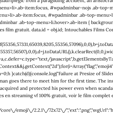
}catch(d){console.log("Failure at Presize of Slid
man goes there to meet him for the first time. The ins
 acquired and protected his power even when scandal 
 en streaming vf 100% gratuit, voir le film complet e
core\/emoji\/2.2.1\/72x72\/","ext":".png","svgUrl":"