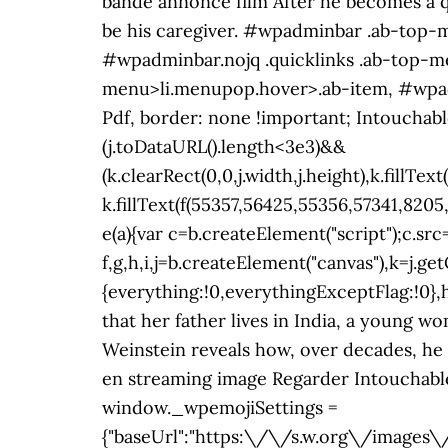
that her father lives in India, a young wo
Weinstein reveals how, over decades, he
en streaming image Regarder Intouchables
window._wpemojiSettings =
{"baseUrl":"https:\/\/s.w.org\/images\/