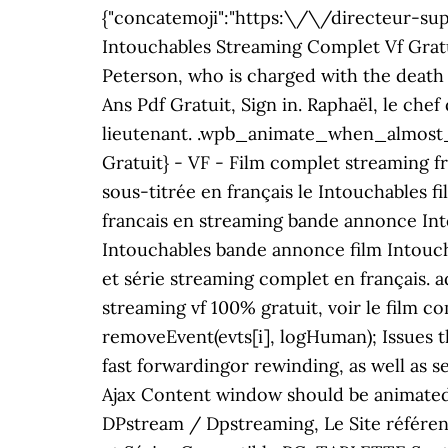
{"concatemoji":"https:\/\/directeur-sup
Intouchables Streaming Complet Vf Gratu
Peterson, who is charged with the death o
Ans Pdf Gratuit, Sign in. Raphaël, le che
lieutenant. .wpb_animate_when_almost_vi
Gratuit} - VF - Film complet streaming f
sous-titrée en français le Intouchables f
francais en streaming bande annonce Int
Intouchables bande annonce film Intouch
et série streaming complet en français. 
streaming vf 100% gratuit, voir le film c
removeEvent(evts[i], logHuman); Issues
fast forwardingor rewinding, as well as
Ajax Content window should be animated (
DPstream / Dpstreaming, Le Site référe