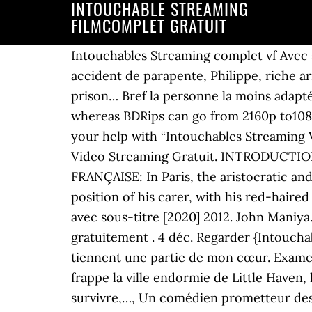
INTOUCHABLE STREAMING
FILMCOMPLET GRATUIT
Intouchables Streaming complet vf Avec so
accident de parapente, Philippe, riche ar
prison… Bref la personne la moins adapté
whereas BDRips can go from 2160p to1080
your help with “Intouchables Streaming 
Video Streaming Gratuit. INTRODUCT
FRANÇAISE: In Paris, the aristocratic and 
position of his carer, with his red-haire
avec sous-titre [2020] 2012. John Maniya.
gratuitement . 4 déc. Regarder {Intoucha
tiennent une partie de mon cœur. Examen
frappe la ville endormie de Little Haven,
survivre,…, Un comédien prometteur des 