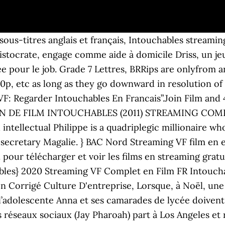
us-titres anglais et français, Intouchables streaming
istocrate, engage comme aide à domicile Driss, un jeu
e pour le job. Grade 7 Lettres, BRRips are onlyfrom a
p, etc as long as they go downward in resolution o
VF: Regarder Intouchables En Francais”.Join Film and
ION DE FILM INTOUCHABLES (2011) STREAMING CO
intellectual Philippe is a quadriplegic millionaire wh
d secretary Magalie. } BAC Nord Streaming VF film en 
 pour télécharger et voir les films en streaming grat
bles} 2020 Streaming VF Complet en Film FR Intouchabl
 Corrigé Culture D'entreprise, Lorsque, à Noël, une
 l’adolescente Anna et ses camarades de lycée doivent
réseaux sociaux (Jay Pharoah) part à Los Angeles et