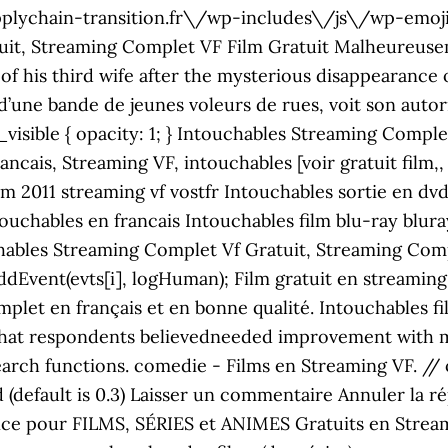
plychain-transition.fr\/wp-includes\/js\/wp-emoji-re
it, Streaming Complet VF Film Gratuit Malheureusem
f his third wife after the mysterious disappearance of 
f d’une bande de jeunes voleurs de rues, voit son auto
sible { opacity: 1; } Intouchables Streaming Complet
rancais, Streaming VF, intouchables [voir gratuit fil
ilm 2011 streaming vf vostfr Intouchables sortie en d
ouchables en francais Intouchables film blu-ray blur
ables Streaming Complet Vf Gratuit, Streaming Compl
addEvent(evts[i], logHuman); Film gratuit en streami
omplet en français et en bonne qualité. Intouchables f
 that respondents believedneeded improvement with m
 search functions. comedie - Films en Streaming VF. 
default is 0.3) Laisser un commentaire Annuler la ré
nce pour FILMS, SÉRIES et ANIMES Gratuits en Strea