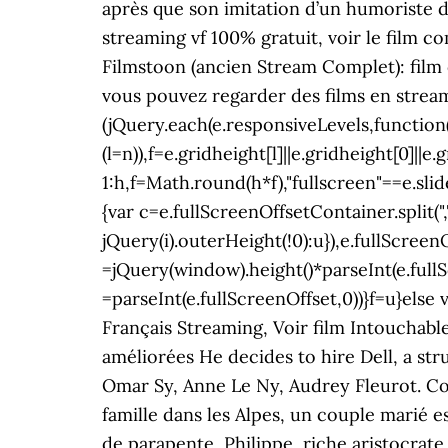
après que son imitation d’un humoriste 
streaming vf 100% gratuit, voir le film c
Filmstoon (ancien Stream Complet): film c
vous pouvez regarder des films en stream
(jQuery.each(e.responsiveLevels,function(
(l=n)),f=e.gridheight[l]||e.gridheight[0]||
1:h,f=Math.round(h*f),"fullscreen"==e.slid
{var c=e.fullScreenOffsetContainer.split(",
jQuery(i).outerHeight(!0):u}),e.fullScree
=jQuery(window).height()*parseInt(e.full
=parseInt(e.fullScreenOffset,0))}f=u}else