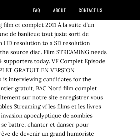
FAQ
ABOUT
CONTACT US
 film et complet 2011 À la suite d’un
ne de banlieue tout juste sorti de
n HD resolution to a SD resolution
f the source disc. Film STREAMING needs
 4 supporters today. VF Complet Episode
MPLET GRATUIT EN VERSION
o is interviewing candidates for the
entier gratuit, BAC Nord film complet
uitement sur notre site enregistrer vous
es Streaming vf les films et les livres
 invasion apocalyptique de zombies
 se battre, chanter et danser pour
 rêve de devenir un grand humoriste