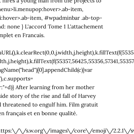
er:"+d)} After learning from her mother
ide story of the rise and fall of Harvey
threatened to engulf him. Film gratuit
n français et en bonne qualité.
https:\/\/s.w.org\/images\/core\/emoji\/2.2.1\/svg\