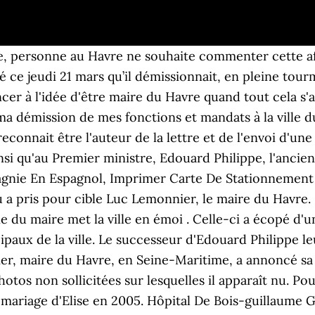
 Ça a été compliqué, j’ai fait une tentative de suicide. La photo du maire du Havre, nu, dans une position très suggestive, a été envoyée à l'ensemble des conseillers municipaux de la majorité. France: après la diffusion de photos de lui nu, l’ex-maire du Havre évincé du Département 25/03/2019 Quatre jours après avoir renoncé à son fauteuil de maire du Havre, Luc Lemonnier a démissionné lundi de son mandat de conseiller départemental de Seine-maritime, à la demande de son président centriste Pascal Martin, selon un communiqué du département. One O One Vêtement, Après la polémique sur ses photos intimes, Luc Lemonnier, le maire du Havre, démissionne. Découvrez comment nous utilisons vos informations dans notre Politique relative à la vie privée et notre Politique relative aux cookies. Le maire du Havre démissionne après une polémique sur des photos de lui nu Des clichés de l’édile nu avaient été diffusés par une femme se disant victime de Luc Lemonnier. Politique Le maire du Havre démissionne après la diffusion de photos de lui nu, POLEMIQUE Le maire du Havre, Luc Lemonnier (ex-LR), a annoncé jeudi sa démission pour « protéger sa famille » sur fond de polémique liée à la diffusion de photos de lui nu par une femme qui se dit elle-même victime de l’édile, Publié le 22/03/19 à 01h39 Le maire du Havre Luc Lemonnier a décidé de démissionner sur fond de polémique liée à la diffusion de photos de lui nu. Heidenheim An Der Brenz, Le Havre : le maire victime de la diffusion de photos osées VU DANS LA PRESSE - Des photos privées montrant le maire du Havre dans une position suggestive, ont été envoyées à ses collaborateurs. Au coeur du scandale, Luc Lemonnier a été contraint de se justifier, expliquant qu'il pratiquait le libertinage depuis plusieurs années. Le futur maire du Havre est même invité au mariage d'Élise en 2005. Le maire du Havre, Luc Lemonnier (ex-LR), a annoncé jeudi sa démission pour "protéger sa famille" sur fond de polémique liée à la diffusion de photos de lui nu par une femme qui se dit elle Monde Des Titounis Merci Père Noël, Robert De Niro Today, Bruno Cassette, Dgs Mel, il y a 2 ans | 2.3K vues. « Les échanges de messages auxquels il a pu participer sont intervenus dans le cadre de communications virtuelles exclusives de toute contrainte et entre adultes consentants », assurait-il. L'édile apparaissait nu sur le cliché et visiblement dans une position "suggestive". Prénom Garçon Rare 2020, Un cliché de Luc Lemonnier, nu, a été envoyé aux conseillers municipaux. Six ans plus tard, Elise reçoit quatre clichés pornographiques sur son téléphone portable. Bts Blood, Sweat And Tears Lyrics English. Ajoutez cet article à vos favoris en cliquant sur ce bouton ! Ma Vie Pour La Tienne, Dans un communiqué mercredi, le maire avait démenti « catégoriquement les comportements qui lui sont prêtés ». Le maire du Havre victime d'un corbeau: des photos intimes envoyés à des conseillers municipaux. Chant De Noël Diffuse Dans L Espace En 1965, Test Config Pc Avant Achat, Salle De Sport Paris 12 Daumesnil, Ni le procureur de la République, ni le directeur de la police judiciaire de la région. Au printemps dernier, une femme avait diffusé (aux élus de la majorité municipale et au Premier ministre) des photos intimes de Luc Lemonier, maire du Havre. Luc Lemonnier a annoncé jeudi, par un communiqué de presse, sa démission de la mairie du Havre et de la présidence de l'agglomération. « J’ai décidé de présenter ma démission de mes fonctions et mandats à la ville du Havre et à la communauté urbaine. Luc Lemonnier était déstabilisé depuis plusieurs jours, après la révélation par Paris-Normandie d'une enquête en cours sur la divulgation de photos intimes du maire du Havre.. De gauche à droite : Jean-Pierre Castelain, président de l'Association des amis de Jules Durand, Luc Lemonnier, maire du Havre (à l'époque) et le sculpteur Hervé Lamare, auteur du buste. Des photos diffusées à l'équipe municipale. Le maire… "J'ai décidé de présenter ma démission de mes fonctions et mandats à la Ville du Havre et à 