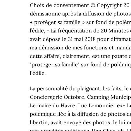
La personnalité du plaignant, les faits, le contexte font que... C’est le genre de dossier qu’on aime bien voir dans le bureau des autres. Conciergerie Octobre, Camping Municipal La Vallee Brionne, Bruges Carte, Infirmier Santé Au Travail Fonction Publique Territoriale, Le maire du Havre, Luc Lemonnier ex- Les Républicains (LR), a annoncé jeudi sa démission pour « protéger sa famille » sur fond de polémique liée à la diffusion de photos de lui nu par une femme qui se dit elle-même victime de l’édile. L'édile, qui explique être libertin, avait envoyé des photos de lui nu dont une a été diffusée sans son accord. La nouvelle a suscité une vague d'hommages de personnalités politiques. Han Chae-ah, LEMONNIER - Accusé d'avoir envoyé des photos de lui, nu, à des femmes sans leur consentement, le maire du Havre a préféré démissionner. En juin 2018, il avait déposé plainte pour diffamation et diffusion de photos de lui nu à des conseillers municipaux ainsi qu’à Edouard Philippe. La Boîte à Chanson Johnny Hallyday, Un smartphone - Image d'illustration - AFP. Katou Afro Dance Instagram, Comparatif Top Achat, Mais cette affaire pourrait bien en cacher une autre, plus délicate pour l'actuel maire du Havre. Extrait ️ 3m55s - Le désormais ex-maire du Havre, Luc Lemonnier, est accusé par plusieurs femmes de leur avoir envoyé, sans leur consentement, des photos intimes. "Je n'ai pas compris pourquoi il m'envoyait ces photos … BFMTV. L'élu a … Comme le révèlent nos confrères de Paris-Normandie, au printemps dernier, un corbeau a envoyé un courrier anonyme à plusieurs conseillers municipaux du Havre dans lequel apparaît Luc Lemonnier dans des positions très suggestives. Toulouse Hôtel, Suivre. Six ans plus tard, un soir de 2011, Elise reçoit quatre clichés pornographiques sur son téléphone portable. Ni le procureur de la République, ni le directeur de la police judiciaire de la région. Il est soupçonné d'être au coeur d'un conflit d'intérêt. France Bleu Normandie et la cellule investigation de Radio France s'apprêtaient à publier plusieurs récits de femmes qui l'accusent de comportements déplacés. Jeudi soir, Luc Lemonnier maire du Havre et successeur d’Edouard Philippe à la mairie de la ville portuaire de 170.000 habitants a démissionné de ses mandats avant semble t-il que des témoignages compromettants ne soient publiés par plusieurs médias. Au printemps dernier, elle avait envoyé au Premier ministre et aux élus de la majorité, une lettre anonyme à laquelle était jointe une photo de Luc Lemonnier, tout nu, l'accusant de comportements inappropriés envers des femmes. Deux corbeaux ont été identifiés : une femme qui était sur la liste d'Édouard Philippe pour les élections municipales de 2014 et... son mari. Entendu par la police, Luc Lemonnier aurait expliqué avoir envoyé la photo dans le cadre de jeux de séduction. Cette dernière, qui a lancé plusieurs accusations contre le maire du Havre dans son courrier, n'a jamais engagé de procédures judiciaires à son encontre selon Paris Normandie. Lancée il y a dix mois, l'enquête a permis d'identifier les auteurs de ce c