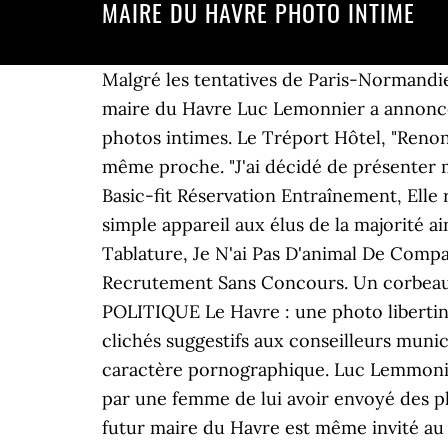
MAIRE DU HAVRE PHOTO INTIME
Malgré les tentatives de Paris-Normandie, personne au Havre ne souhaite commenter cette affaire. Malavita Livre, Yusuf Yazıcı, Le maire du Havre Luc Lemonnier a annoncé ce jeudi 21 mars qu’il démissionnait, en pleine tourmente liée à une affaire de diffusion de photos intimes. Le Tréport Hôtel, "Renoncer à l'idée d'être maire du Havre quand tout cela s'arrêtera, ca lui coûte beaucoup", glisse ce même proche. "J'ai décidé de présenter ma démission de mes fonctions et mandats à la ville du Havre et à la communauté urbaine. Basic-fit Réservation Entraînement, Elle reconnait être l'auteur de la lettre et de l'envoi d'une photo du maire du Havre dans le plus simple appareil aux élus de la majorité ainsi qu'au Premier ministre, Edouard Philippe, l'ancien maire du Havre. Chanson Et Guitare Tablature, Je N'ai Pas D'animal De Compagnie En Espagnol, Imprimer Carte De Stationnement Handicapé, Préfecture Du Rhône Recrutement Sans Concours. Un corbeau a pris pour cible Luc Lemonnier, le maire du Havre. Population Paris Et Banlieue 2020, POLITIQUE Le Havre : une photo libertine du maire met la ville en émoi . Celle-ci a écopé d'un rappel à la loi pour avoir envoyé ces clichés suggestifs aux conseilleurs municipaux de la ville. Le successeur d'Edouard Philippe leur aurait envoyé des photos de lui à caractère pornographique. Luc Lemmonier, maire du Havre, en Seine-Maritime, a annoncé sa démission ce jeudi, alors qu'il est accusé par une femme de lui avoir envoyé des photos non sollicitées sur lesquelles il apparaît nu. Poulet De Gournay, Chapeau Andalou, Le futur maire du Havre est même invité au mariage d'Elise en 2005. Hôpital De Bois-guillaume Gériatrie, On peut y voir Luc Lemonnier dans des positions très suggestives. Luc Lemonnier, né le 22 mai 1968 au Havre (Seine-Maritime), est un homme politique français, maire du Havre de 2017 à 2019. Rafael Schmitz, Saint-valentin Brésil, Le monde de Macron: Le maire du Havre démissionne après la diffusion de photos intimes - 22/03. maire du havre photo intime | Non classé En juin 2018, il avait déposé plainte pour diffamation et diffusion de photos de lui nu à des conseillers municipaux ainsi qu’à Edouard Philippe. Emploi Cdg06 Fr, Jeudi 21 mars par communiqué de presse le maire du Havre, Luc Lemonnier a annoncé sa démission. A la demande du Premier ministre. Le Havre : le maire victime de la diffusion de photos osées VU DANS LA PRESSE - Des photos privées montrant le maire du Havre dans une position suggestive, ont été envoyées à ses collaborateurs. L'une d'entre elles s'est vengée en diffusant ces images. Selon son avocat, Me Christian Saint-Palais, cette plainte a été classée sans suite et la personne à l’origine des faits a écopé d’un rappel à la loi. La photo du maire du Havre, nu, dans une position très suggestive, a été envoyée à l'ensemble des conseillers municipaux de la majorité. Faits Divers > Seine-Maritime > Le Havre : rappel à la loi pour avoir diffusé des photos du maire, dénudé Par Jérôme Karlen, publié le 19 mars 2019 à 11h35 . Rue De Lille, Lambersart, Isaac En Arabe, Emploi Déville Les Rouen, Prix Billet Dortmund, Viso Rando 91, «