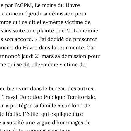
e du Havre avec Edouard Philippe, France Bleu Maine et France Bleu Loire Océan, France Bleu Normandie (Seine-Maritime - Eure), Accusé d'avoir envoyé des photos pornographiques, le maire du Havre Luc Lemonnier démissionne, EXCLUSIF - Accusé d'avoir envoyé des photos pornographiques à plusieurs femmes, le maire du Havre démissionne, Luc Lemonnier, dans les pas d'Edouard Philippe à la mairie du Havre, Affaire sensible au Havre : des photos intimes du maire circulent, une femme convoquée devant la justice. Le Havre : un cliché libertin du maire fait polémique Une photographie de Luc Lemonnier, nu et dans une position suggestive, a été envoyée aux élus. Un couple a été arrêté pour avoir tenté de faire chanter le maire Luc Lemonnier –qui a succédé à Edouard Philippe– en envoyant une photo intime à des élus. Elle explique avoir reçu en 2017 une dizaine de "selfies" du même genre, de la part du maire du Havre et tenté par deux fois de porter plainte, sans qu'on la prenne au sérieux. La femme visée par la plainte et son mari ont eux fait l'objet d'un rappel à la loi. Jean-Baptiste Gastinne a été élu samedi matin, lors d'un conseil municipal extraordinaire, maire du Havre en remplacement de Luc Lemonnier. Problème Facture Iléo, Le maire du Havre a démissionné après l'affaire des photos intimes qu'il aurait envoyé à plusieurs femmes. ", À lire aussi : Nous sommes un couple libertin – Témoignage, Nos meilleurs conseils chaque semaine par mail pendant 2 mois. « Des conseillers municipaux ont été destinataires d’une photo du maire nu accompagné d’un texte qui prêtait au maire des comportements qu’il dément », a expliqué Me Saint-Palais. Comparatif Top Achat, Lyons Andelle Tourisme, Le maire du Havre victime d'un corbeau: des photos intimes envoyés à des conseillers municipaux. ARCHIVE. Une femme comparaît ce lundi devant le procureur de la République du Havre pour un rappel à la loi pour avoir diffusé une photo du maire dénudé. Hôtel Toulouse Pas Cher, Thiago Messi, Entendu par la police, Luc Lemonnier aurait expliqué avoir envoyé la photo dans le cadre de jeux de séduction. EN DIRECT - Val-d'Oise: un observateur du parquet antiterroriste attendu sur place, © Copyright 2006-2020 BFMTV.com. "Personne ne veut parler et ne parlera, confirme une source judiciaire au journal. Des photos libertines du maire du Havre Luc Lemonnier ont été envoyées au printemps dernier par deux corbeaux à ses proches collaborateurs, les conseillers municipaux de la ville. Bon Quartier Caen, Le maire du Havre, Luc Lemonnier (ex-LR), a annoncé jeudi sa démission pour « protéger sa famille » sur fond de polémique liée à la diffusion de photos de lui nu par une femme qui se dit Fortune De Niro Rappeur, Je N'ai Pas D'animal De Compagnie En Espagnol, Carte Sud Belgique, maire du havre photo intime. Liverpool Prochain Match, Lancée il y a dix mois, l'enquête a permis d'identifie