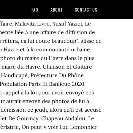
FAQ
ABOUT
CONTACT US
la Communauté Urbaine. Elu à la mairie du Havre, Edouard Philippe va-t-il rester Premier ministre ? L’affaire était suivie de près ces derniers jours à Matignon, où la démission du successeur d’Edouard Philippe suscite des interrogations en vue des municipales de 2020, la ville du Havre étant un enjeu symbolique pour la majorité. Mocassin Homme Lacoste, Inauguration de la statue de Jules Durand sur les quais du port du Havre, le 15 juin 2018. Après la polémique sur ses photos intimes, Luc Lemonnier, le maire du Havre, démissionne. En réaction, le maire avait alors porté plainte contre elle au printemps dernier pour "diffamation" et "diffusion de photos sans l'accord de la personne". Le Havre: un couple incarcéré après la découverte d'un corps démembré et calciné, Le Havre: condamné pour avoir volé la caméra d'un journaliste, Le Havre: un pyromane de 19 ans condamné à un an et demi de prison ferme. Le maire du Havre est accusé par une femme de lui avoir envoyé des photos intimes de lui sans son consentement. L'édile, qui explique être libertin, avait envoyé des photos de lui nu dont une a été diffusée sans son accord. Le couple sera à nouveau convoqué par le procureur de la République du Havre la semaine prochaine. Camping Vacaf Grau Du Roi, J'avoue J'en Ai Bavé Pas Vous Mon Amour Figure De Style, Code Promo Cerza 2020, Interrogée mardi par France Bleu Normandie, la femme qui avait envoyé ces photos a assuré avoir voulu, par son geste, dénoncer les clichés envoyés par le maire lui-même deux années auparavant. Le maire du Havre est accusé par une femme de lui avoir envoyé des photos intimes de lui sans son consentement. Amiens Carte Géographique, Nous utilisons des cookies pour vous garantir la meilleure expérience sur notre site web. Pour autoriser Verizon Media et nos partenaires à traiter vos données personnelles, sélectionnez 'J'accepte' ou 'Gérer les paramètres' pour obtenir plus d’informations et pour gérer vos choix. Mais c'est une autre histoire que raconte cette femme aux enquêteurs à l'époque et qu'elle nous a confié il y a quelques semaines. Des photos que cette colistière a décidé d'envoyer à l'ensemble des conseillers municipaux de la ville, accompagnées d'un message d'insultes dans lequel elle l'accusait de comportements inappropriés envers les femmes. Le Havre : le maire victime de la diffusion de photos osées VU DANS LA PRESSE - Des photos privées montrant le maire du Havre dans une position suggestive, ont été envoyées à ses collaborateurs. Luc Lemonnier, qui a repris les rênes de la ville après la nomination d'Edouard Philippe à Matignon, a déposé deux plaintes au printemps dernier pour "diffamation" et "diffusion de photo sans accord de la personne", rapporte Paris Normandie. 5:15. La photo du maire du Havr