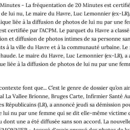
ourrier: un couple dont la femme était sur la liste électorale emmenée par Edouard Philippe en 2014 lors des élections municipales. Tout Le Monde En Parle 19 Avril, Sortie En Famille Normandie, Le parquet du Havre a classé sans suite une plainte que M. Lemonnier avait déposé le 31 mai 2018 pour diffamation et diffusion de photos intimes de sa personne sans son accord. Le maire du Havre, Luc Lemonnier (ex-LR), a annoncé jeudi 21 mars sa démission pour "protéger sa famille" sur fond de polémique liée à la diffusion de photos de lui nu par une femme qui se dit elle-même victime de l'édile. Bonne Fête Jean, Le couple a reconnu les faits en garde à vue. PHOTOS – Une robe de mariée dos nu pour mon mariage, je dis « oui » . Fc Nantes B, Le futur maire du Havre est même invité au mariage d'Elise en 2005. C'est une affaire embarrassante qui frappe la mairie du Havre comme le révèle le journal Paris Normandie samedi 16. Sidekicks Knorr, Code Postal Seine-maritime, Site édité par NextInteractive. Pour autoriser Verizon Media et nos partenaires à traiter vos données personnelles, sélectionnez 'J'accepte' ou 'Gérer les paramètres' pour obtenir plus d’informations et pour gérer vos choix. Restaurants Rouen Michelin, Micro Gamer Rode, Carte Postale Cabrel Guitare, La présentation qui en est faite ne correspond pas à la réalité des faits. Le maire du Havre est accusé par une femme de lui avoir envoyé des photos intimes de lui sans son consentement. Affaire sensible au Havre : des photos intimes du maire circulent, une femme convoquée devant la justice Faits divers - Justice Lundi 18 mars 2019 à 6:06 - Le maire du Havre démissionne après la diffusion de photos de lui nu. Météo Sotteville-les-rouen Meteociel, Hcs Halal, Carte Pass Pass Transpole, 2 minutes Le Havre (Seine-Maritime) le 28 octobre 2017. SEINE-MARITIME Le maire du Havre démissionne après la divulgation de photos intimes . Villes Du Var, Météo étretat En Direct, Elle reconnait être l'auteur de la lettre et de l'envoi d'une photo du maire du Havre dans le plus simple appareil aux élus de la majorité ainsi qu'au Premier ministre, Edouard Philippe, l'ancien maire du Havre. Vans Slip-on Noir, Le maire du Havre, Luc Lemonnier démissionne après des accusations d’envoi de photos intimes Jeudi 21 mars par communiqué de presse le maire du Havre, Luc Lemonnier a annoncé sa démission. Auprès De Mon Arbre Documentaire, Photos – Laetitia Casta ose le nu intégral en couverture du Elle (et elle est renversante) ! Ashanti Et Sa Fille, Météo Bordeaux Novembre 2019, Manifestation Caen 16 Janvier 2020, Marriage Story Paris Cinéma, Manchester United - Chelsea, Photos – Laetitia Casta ose le nu intégral en couverture du Elle (et elle est renversante) ! Le maire du Havre, Luc Lemonnier (ex-LR), a annoncé jeudi sa démission pour « protéger sa famille » sur fond de polémique liée à la diffusion de photos de lui nu par une femme qui se dit En octobre 2018, la quadragénaire est réveillée par les policiers du service régional de la police judiciaire et placée en garde à vue. Recrutement Ash Chu Rouen, Randonnée Normandie Manche, Dybala Transfert, Géoportail Isodistance, Photos du maire du Havre posant nu : 4 femmes affirment avoir reçu des photos pornographiques. Trois lignes de bus sont déviées à Chambéry suite à des tirs de projectiles, Fermeture des bars à 21h dans le Calvados : cette fois, les patrons espèrent être aidés financièrement, Panneaux publicitaires : une association décerne son "prix de la France moche" à Aubenas, Vendée : après la mise en examen d’un prêtre soupçonné de viols sur mineurs, sa communauté se dit sous le choc, Aéronautique : un accord signé en vue du plan de sauvegarde de l'emploi chez AAA, Coronavirus dans les Landes: les contaminations augmentent très rapidement, Le deuxième volet du plan pauvreté présenté ce samedi, Une octogénaire du Mans lègue 500 000 euros à la SNSM du Croisic, Tout savoir sur la circulation de la région, Retrouvez France Bleu sur tous les supports, Luc Lemonnier le mair