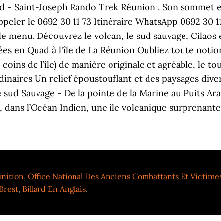
inition
,
Office National Des Anciens Combattants Et Victime
Brest
,
Billard En Anglais
,