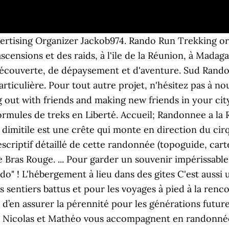
and nombre. Mises à jour Publié le 13 déc. rando 974 c'est des randonnées à la journée sur l'ïle de la Réunion, le cirque de Mafate sur deux jours, le Piton des neiges depuis Cilaos, le volcan de la Réunion. Sud Randos, c’est 35 années d’histoires de randonnées en France et ailleurs! Randonnées à la Réunion avec un guide, volcan, soleil et plages sont au rendez vous, l'océan indien et l'île intense, le piton maïdo, le voyage des sports de pleine nature. e voudrais faire le parcours du trail des 2 rivières Rando region Sud Randonnées a la Reunion. ! Ouvre à 08:00. Afin de préserver ce terrain de jeu grandeur nature, Décathlon Saint-Pierre et le réseau de réservation #ExploreLaRéunion ont organisé une éco-rando le samedi 25 mai dernier. Équipe de sport amateur Nous commençons par aller jeter un œil à la plage du Tremblet. À l’honneur . Sud Randos Amoureux de leur Cévennes méridionales, Sud Randos , c'est d'abord une longue expérience de la randonnée dans la réserve naturelle du Caroux , paradis du mouflon en France. Carte du parcours. Elle a de nombreux atouts car elle est très riche en histoire et en patrimoine. Avant d'entreprendre une randonnée, vérifiez si le sentier est ouvert ou fermé avec cette nouvelle carte des itinéraires de rando. Event date Start time Monday 16 November 2020 Register and Unregister until: Sunday 15 November 2020, 6:30 (pm) (H-12) 06:30 (am) Event description Bonjour. La Réunion est une montagne posée dans l'océan Indien, un fier monument dédié à la nature et à ses caprices volcaniques comme le cirque de Cilaos, de Salazie et de Mafate. Posez vos questions et parcourez les 3 200 000 messages actuellement en ligne. Sud – Sud Est ile Réunion. Plongée + rando à La Réunion. Partagez cet article ! Rando Piton d’Anchaing Le Cirque de Salazie offre aux randonneurs de tout poil de très beaux parcours dans un environnement enchanteur, un peu en dehors du temps… Les randonnées que je vous propose au départ d’Hell-Bourg ou d’Ilet à Vidot, sont à la portée de tout … C'est une ville où le vivre ensemble est très bien illustré. aller sur notre Facebook. Rando VTT Réunion, Saint-Gilles-les Bains, Réunion. Le GR9, du Jura à la Méditerranée . C’est une partie de l’île que nous aimons beaucoup, même si du fait de son éloignement de Saint-Denis nous n’y allons pas très souvent. Pour toutes Réza - +262 692 25 88 11. Fiche pratique. Marche Nordique Réunion SUD. Saint-Louis est considéré comme la porte du Sud de la Réunion. par Jérémy dans Rhônes Alpes 0. Website; Events ... Grosse rando sud. 16 juillet 2016 In Voyages. Randos à la Réunion; Raid Mada Sud Ouest; Rando Mada l'est ; Sur la Carte; Politique de confidentialité ; Plus - Bienvenue à la Team Quad Lété - Des Randos Quad à la Réunion et à Madagascar. Rando Cilaos-Mafate-Cilaos - forum Réunion - Besoin d'infos sur Réunion ? Rando Trek Réunion, spécialiste de la randonnée tropicale, propose de découvrir l'île intense, et plus particulièrement le Sud sauvage, avec ses cours d'eau, ses forêts, ses... Randonnée pédestre, Spéléologie / tunnels de lave . Programme. Circuits 4x4 à La Réunion. Le Dimitile est un sommet montagneux du sud de l'île de la Réunion qui surplombe le cirque de Cilaos. Rando créole à la Réunion 13 jours / 12 nuits / 8 jours de randonnée. île de la Réunion A ... -Pierre - Boulevard Hubert-Delisle - Travaux d'aménagement de l' ancienne gare - Fermée en mars 1956, la branche sud du chemin de fer va revivre avec la pose d'une vingtaine de mètres de voie ferrée métrique, déplacée depuis la Grande Chaloupe, en collaboration avec l' association "Ti Train Lontan"... En attendant le train. Location de vacances 4 étoiles à Saint Leu - Ile de la Réunion - 974. 205 likes. L’arrière-pays de l’île Maurice, avec ses gorges tropicales et ses pitons rocheux, possède un charme insoupçonné, outre les superbes plages du lagon corallien. Sud - Saint-Joseph Spéléo' Lave . En savoir plus. Le sentier scout est souvent dans les tops 10 des plus belles randos à la Réunion. On part pour la balade en fin d’après-midi, à la découverte des plantes endémiques de la Réunion pour ar