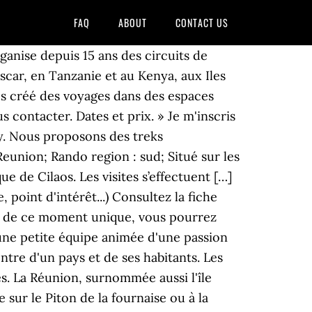
FAQ
ABOUT
CONTACT US
river au coucher de soleil sur le cirque de Cilaos. Cette éco-rando à l'initiative du réseau de réservation Explore La Réunion et Décathlon, et avec la participation de Destination Sud Réunion, a permis de ramasser près de 10m3 de déchets. Le GR R2 traverse l’Ile de la Réunion du Nord au sud, un trek exceptionnel au coeur des cirques ! Le Sud est beaucoup plus sauvage que le Nord & l’Ouest et un peu plus animé que l’Est. A La Réunion, les cirques verdoyants et sauvages de Mafate et Salazie sont dominés par des cimes spectaculaires, et le volcan du piton de la Fournaise impose le respect. Share on Twitter Tweet. 21 Rando Sud: Randonnee - consultez 15 avis de voyageurs, 7 photos, les meilleures offres et comparez les prix pour Saint-Leu, Ile de La Réunion sur Tripadvisor. Possibilité d'extension sur l'île Maurice, pour terminer en beauté votre voyage. Tunnels de lave Réunion : Rando Volcan est un collectif d’Accompagnateur en Montagne et/ou moniteurs spéléologie spécialisés en volcanologie, situé dans le sud de l’ile. On peut y croiser une église puis une mosquée à quelques mètres d'intervalles ou un temple. Tunnels de lave Réunion : Rando-Volcan.com. Laissez vous guider et découvrez La Réunion en 4x4 à travers nos trois circuits d'exception. 2020. Club de marche nordique ( marche avec des bâtons spéciaux) basé à Saint-Pierre qui propose 3 séances de marche dans la semaine Nous voilà au cœur du Sud sauvage, cette côte sud de la Réunion sculptée par des éruptions successives du piton de la Fournaise. 21 Rando Sud organise des randonnées insolites pour découvrir la Réunion, ses forêts magiques et sa voûte céleste en famille. Le sentier du Gol est une courte balade (une heure environ) dans les hauts du Sud Ouest. Les Avis sur TripAvisor. Le parcours suit le GR R2 et quelques variantes. Location Loft standing Location Studio 2 personnes Location F2 2/4 personnes Location F3 4/5 personnes Location F3 4/6 personnes. Rando Tec-Tec est un service du Parc National de La Réunion. L'état des sentiers à l'île de la Réunion. Niveau : moyenne. Bonjour, concernant les randonnées sur l'île de la Réunion, il y a un nouveau site (www.ilela.re) qui propose une carte en 3D avec près de 160 sentiers et tous les gîtes d'étapes avec une fiche de renseignement.Pour les fans de rando ça vaut le coup d'oeil, vous pouvez vous balader dans l'île en 3D et en cliquant sur les tracés vous avez des infos sur les randos! Saviez-vous que La Réunion compte près de 1.000 kilomètres de sentiers balisés ? Piscine à débordement, Jacuzzi, Ping pong et pétanque, Billard et fléchettes, Massages bien-être. La Réunion, surnommée aussi l'île intense. Les Avis sur Google. Sud - Saint-Joseph Rando Trek Réunion . Son sommet est a