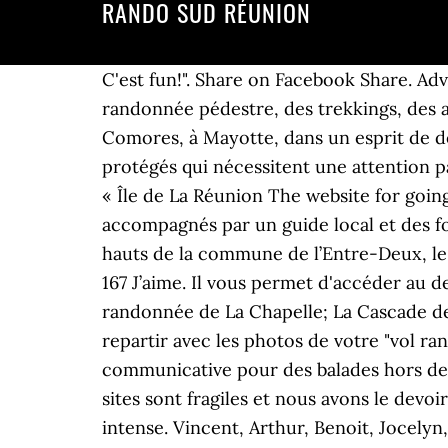
RANDO SUD RÉUNION
C'est fun!". Share on Facebook Share. Advertising Organizer Jackob974. Rando Run Trekking organise depuis 15 ans des circuits de randonnée pédestre, des trekkings, des ascensions et des raids, à l'ile de la Réunion, à Madagascar, en Tanzanie et au Kenya, aux Iles Comores, à Mayotte, dans un esprit de découverte, de dépaysement et d'aventure. Sud Randos créé des voyages dans des espaces protégés qui nécessitent une attention particulière. Pour tout autre projet, n'hésitez pas à nous contacter. Dates et prix. » Je m'inscris « Île de La Réunion The website for going out with friends and making new friends in your city. Nous proposons des treks accompagnés par un guide local et des formules de treks en Liberté. Accueil; Randonnee a la Reunion; Rando region : sud; Situé sur les hauts de la commune de l’Entre-Deux, le dimitile est une crête qui monte en direction du cirque de Cilaos. Les visites s’effectuent […] 167 J’aime. Il vous permet d'accéder au descriptif détaillé de cette randonnée (topoguide, carte, point d'intérêt...) Consultez la fiche randonnée de La Chapelle; La Cascade de Bras Rouge. ... Pour garder un souvenir impérissable de ce moment unique, vous pourrez repartir avec les photos de votre "vol rando" ! L'hébergement à lieu dans des gites C'est aussi une petite équipe animée d'une passion communicative pour des balades hors des sentiers battus et pour les voyages à pied à la rencontre d'un pays et de ses habitants. Les sites sont fragiles et nous avons le devoir d’en assurer la pérennité pour les générations futures. La Réunion, surnommée aussi l'île intense. Vincent, Arthur, Benoit, Jocelyn, Nicolas et Mathéo vous accompagnent en randonnée sur le Piton de la fournaise ou à la découverte de ses nombreux tunnels de lave. Durée : 6h30/7h. Soixante personnes ont enfilé leurs chaussures de randonnée et récolté une tonne de déchets durant l'événement. Corse . Road Trip : la côte Sud-Est; Road Trip : la côte Est; A propos; Contactez-nous ! Le Mare a mare Nord (Corse) 26 ... Topo de Rando vous propose de découvrir les topos guides des plus belles randonnées de France : sentiers connus, randonnées ou GR. Agence De Visites Touristiques à SAINT PIERRE. Mais c’est surtout le point de RDV pour les amateurs de nature ou de sensations fortes…! Traversée Nord-Sud de l'île de la Réunion en 10 jours. Située au creux des gorges de la rivière du "Bras Rouge", au bout d'un sentier assez facile à pratiquer, la cascade est visible par le dessus. Loisirs et activités. "C'est une excellente manière de joindre l'utile à l'agréable. Le sud de La Réunion. On découvre un bel endroit, on aide à le nettoyer et on rencontre de nouvelles personnes qui partagent nos valeurs. 3 choses à faire dans le coin : La fameuse randonnée du Piton de la Fournaise. Location vacances Saint Leu. Depuis notre création, nous avons toujours eu à coeur de développer un tourisme responsable. Send email Mail. Cilaos - Marla > Départ : route de l'ilet à Cordes - Cilaos - Alt 1250m > Col du taïbit - Alt 2080 m - Dist 4km > Arrivée : Marla - Mafate - Alt 1650m - 6,5 km +950m-550m: Environ 3h / 3h30 : Sentier pas si facile que ça, mais à la portée du plus gr