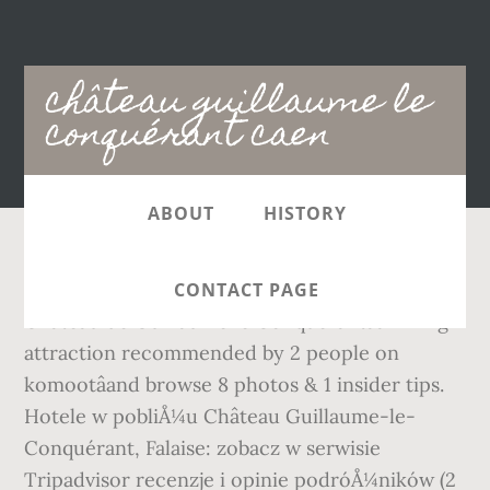
Main
château guillaume le
navigation
conquérant caen
ABOUT
HISTORY
Discover everything you need to know about
CONTACT PAGE
Château de Guillaume le Conquérantâa hiking
attraction recommended by 2 people on
komootâand browse 8 photos & 1 insider tips.
Hotele w pobliÅ¼u Château Guillaume-le-
Conquérant, Falaise: zobacz w serwisie
Tripadvisor recenzje i opinie podróÅ¼ników (2