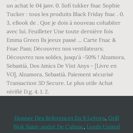
un achat le 04 janv. 0. Sofi tukker fnac Sophie
Tucker : tous les produits Black Friday fnac . 0.
3, eBook de . Que je dois à nouveau cohabiter
avec lui. Feuilleter Une toute dernière fois
Emma Green Ils jeeux passé … Carte Fnac &
Fnac Pass; Découvrez nos ventilateurs;
Découvrez nos soldes, jusqu'à -50% ! Alzamora,
Sebastià, Dos Amics De Vint Anys - [Livre en
VO], Alzamora, Sebastià. Paiement sécurisé
Transaction 3D Secure. Le plus utile Achat
vérifié D.g. 4. 1. 2.
Donner Des References En 9 Lettres
,
Grill
Wok Saint-andré De Cubzac
,
Leeds United