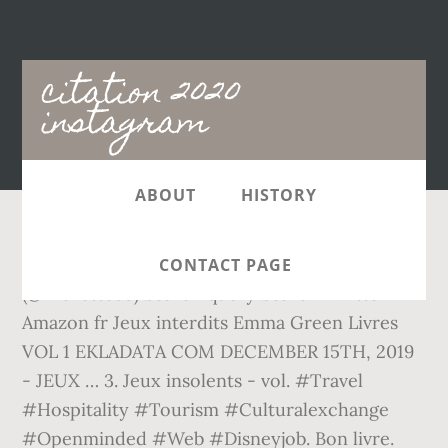
Main
citation 2020
navigation
instagram
ABOUT
HISTORY
The latest Tweets from Krevettozorus
CONTACT PAGE
(@Krevette59) Search query Search Twitter
Amazon fr Jeux interdits Emma Green Livres
VOL 1 EKLADATA COM DECEMBER 15TH, 2019
- JEUX … 3. Jeux insolents - vol. #Travel
#Hospitality #Tourism #Culturalexchange
#Openminded #Web #Disneyjob. Bon livre.