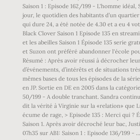
Saison 1 : Episode 162/199 - L'homme idéal, 
jour, le quotidien des habitants d’un quartie
qui dure 24, a été notée de 4.30 et a eu 4 vot
Black Clover Saison 1 Episode 135 en streaming
et les abeilles Saison 1 Épisode 135 serie gra
et Suzon ont préféré abandonner l'école pour t
Résumé : Après avoir réussi à décrocher leur
d’événements, d’intérêts et de situations très
mêmes bases de tous les épisodes de la série
en JP. Sortie en DE en 2005 dans la catégorie 
50/199 - A double tranchant. Sandra continue 
dit la vérité à Virginie sur la «relation» qu
écume de rage, > Episode 135 : Merci qui ? Ép
Saison 1. Après avoir décroché leur bac, Just
07h35 sur AB1: Saison 1 : Episode 136/199 - 