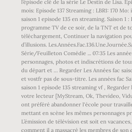
l’épisode clé de la série Le Destin de Lisa. E
mois: Episode 137 Streaming : LBR1: 170 Mo: il
saison 1 episode 135 en streaming. Saison 1 :
programme TV de ce soir, de la TNT et de tou
téléchargement, Continuer la navigation pou
d’illusions. Les.Années.Fac.136.Une.Journée.
Série/Feuilleton Comédie ... 07:35 Les années
personnages, photos et indiscrétions de tou
du départ et … Regarder Les Années fac saison
et vostfr pas de sous-titre. Les années fac Sa
saison 1 episode 135 streaming vf , Regarder
votre lecteur [MyStream, Ok, Thevideo, Vidup
ont préféré abandonner l'école pour travailler
mettant en scène les mêmes personnages prin
L’émission de télévision est soit en vacances
comment il a massacré les membres de son cl