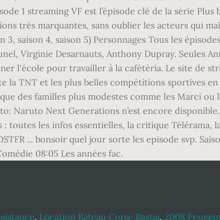
de 1 streaming VF est l’épisode clé de la série Plus be
ions très marquantes, sans oublier les acteurs qui maît
on 3, saison 4, saison 5) Personnages Tous les épisode
nel, Virginie Desarnauts, Anthony Dupray. Seules Ann
r l'école pour travailler à la cafétéria. Le site de st
e la TNT et les plus belles compétitions sportives en d
ue des familles plus modestes comme les Marci ou le
to: Naruto Next Generations n’est encore disponible
 toutes les infos essentielles, la critique Télérama, 
OSTFR ... bonsoir quel jour sorte les episode svp. Sai
Comédie 08:05 Les années fac.
sistance
,
Location Bateau Corse Bastia
,
2008 Peugeot