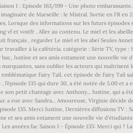
Saison 1 : Episode 163/199 - Une photo embarassante. P
r imaginaire de Marseille : le Mistral. Sortie en FR en
es. Lorsque des informations sur les futurs épisodes s
 vf et vostfr . Aller au contenu. Le miel et les abeill
tuit français , regarder Le miel et les abei Seules Anne
ravailler à la cafétéria. catégorie : Série TV, type : 
 bac, Justine et ses amis entament une nouvelle vie d'
 marquantes, sans oublier les acteurs qui maîtrisent l
 emblématique Fairy Tail, cet épisode de Fairy Tail sa
, l’épisode 135 qui dure 30, a été notée de 5.00 et a 
son petit chantage avec Anthony... Justine, qui a été 
e Luc a eue avec Sandra... Amoureuse, Virginie décide 
isode 135. Merci Justine, Dernières diffusions TV : S
ine et ses amis entament une nouvelle vie d'étudiants 
… Les années fac Saison 1 - Épisode 135: Merci qui ? 