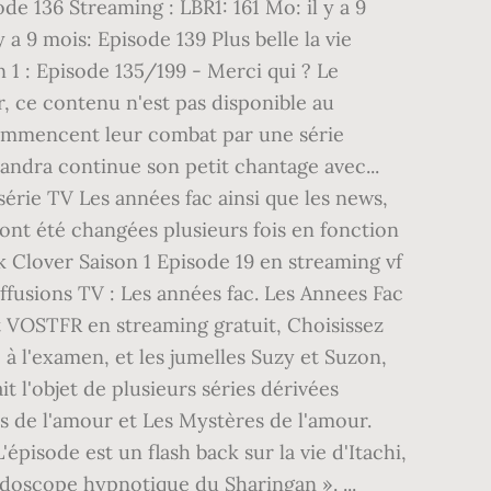
ode 136 Streaming : LBR1: 161 Mo: il y a 9
 a 9 mois: Episode 139 Plus belle la vie
n 1 : Episode 135/199 - Merci qui ? Le
r, ce contenu n'est pas disponible au
 commencent leur combat par une série
andra continue son petit chantage avec...
série TV Les années fac ainsi que les news,
ont été changées plusieurs fois en fonction
ck Clover Saison 1 Episode 19 en streaming vf
diffusions TV : Les années fac. Les Annees Fac
et VOSTFR en streaming gratuit, Choisissez
à l'examen, et les jumelles Suzy et Suzon,
it l'objet de plusieurs séries dérivées
s de l'amour et Les Mystères de l'amour.
épisode est un flash back sur la vie d'Itachi,
doscope hypnotique du Sharingan ». ...