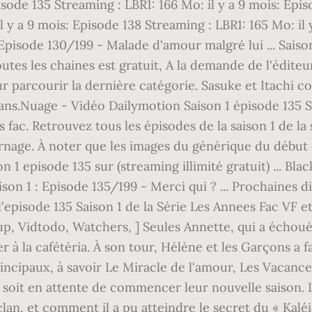
pisode 135 Streaming : LBR1: 166 Mo: il y a 9 mois: Epis
 y a 9 mois: Episode 138 Streaming : LBR1: 165 Mo: il y
 Episode 130/199 - Malade d'amour malgré lui ... Saiso
tes les chaines est gratuit, A la demande de l'éditeu
r parcourir la dernière catégorie. Sasuke et Itachi
Sans.Nuage - Vidéo Dailymotion Saison 1 épisode 135 S
 fac. Retrouvez tous les épisodes de la saison 1 de la 
rnage. À noter que les images du générique du début 
 1 episode 135 sur (streaming illimité gratuit) ... Bla
ison 1 : Episode 135/199 - Merci qui ? ... Prochaines 
 l'episode 135 Saison 1 de la Série Les Annees Fac VF 
, Vidtodo, Watchers, ] Seules Annette, qui a échoué 
 à la cafétéria. À son tour, Hélène et les Garçons a fa
cipaux, à savoir Le Miracle de l'amour, Les Vacance
, soit en attente de commencer leur nouvelle saison. L'
an, et comment il a pu atteindre le secret du « Kaléi