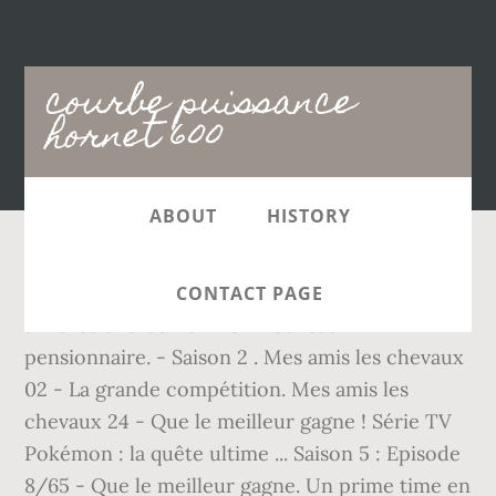
Main
courbe puissance
navigation
hornet 600
ABOUT
HISTORY
Les autres saisons : Saison 1 , Saison 2 . Mes
CONTACT PAGE
amis les chevaux 01 - Un nouveau
pensionnaire. - Saison 2 . Mes amis les chevaux
02 - La grande compétition. Mes amis les
chevaux 24 - Que le meilleur gagne ! Série TV
Pokémon : la quête ultime ... Saison 5 : Episode
8/65 - Que le meilleur gagne. Un prime time en