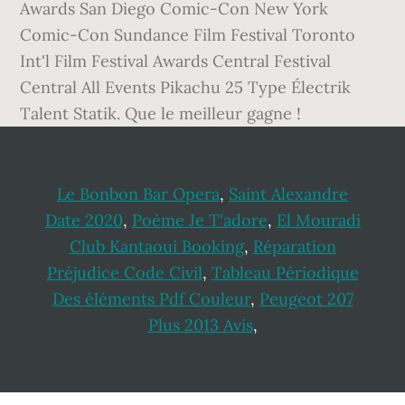
Awards San Diego Comic-Con New York
Comic-Con Sundance Film Festival Toronto
Int'l Film Festival Awards Central Festival
Central All Events Pikachu 25 Type Électrik
Talent Statik. Que le meilleur gagne !
Le Bonbon Bar Opera
,
Saint Alexandre
Date 2020
,
Poème Je T'adore
,
El Mouradi
Club Kantaoui Booking
,
Réparation
Préjudice Code Civil
,
Tableau Périodique
Des éléments Pdf Couleur
,
Peugeot 207
Plus 2013 Avis
,