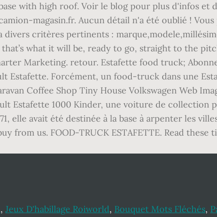
e
,
Jeux D'habillage Roiworld
,
Bouquet Mots Fléchés
,
P