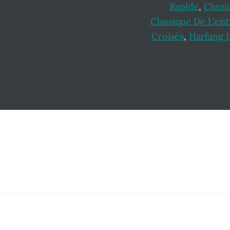
Rapide
,
Chenil
Classique De L'ent
Croisés
,
Harfang 
Footer