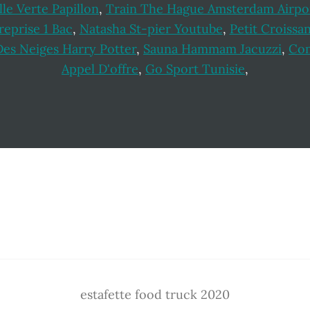
le Verte Papillon
,
Train The Hague Amsterdam Airpo
reprise 1 Bac
,
Natasha St-pier Youtube
,
Petit Croissa
Des Neiges Harry Potter
,
Sauna Hammam Jacuzzi
,
Com
Appel D'offre
,
Go Sport Tunisie
,
estafette food truck 2020