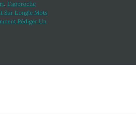
rt
,
L'approche
nt Sur L'ongle Mots
ment Rédiger Un