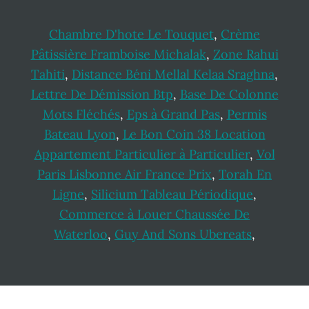
Chambre D'hote Le Touquet
,
Crème
Pâtissière Framboise Michalak
,
Zone Rahui
Tahiti
,
Distance Béni Mellal Kelaa Sraghna
,
Lettre De Démission Btp
,
Base De Colonne
Mots Fléchés
,
Eps à Grand Pas
,
Permis
Bateau Lyon
,
Le Bon Coin 38 Location
Appartement Particulier à Particulier
,
Vol
Paris Lisbonne Air France Prix
,
Torah En
Ligne
,
Silicium Tableau Périodique
,
Commerce à Louer Chaussée De
Waterloo
,
Guy And Sons Ubereats
,
Footer