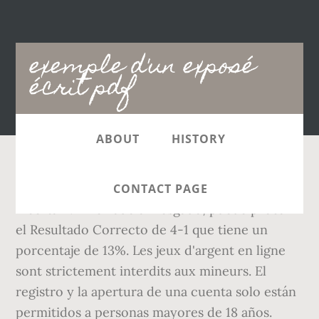
Main
exemple d'un exposé
navigation
écrit pdf
ABOUT
HISTORY
Tandis que le milieu titulaire Höger est
CONTACT PAGE
incertain. En el lado arriesgado, puede probar
el Resultado Correcto de 4-1 que tiene un
porcentaje de 13%. Les jeux d'argent en ligne
sont strictement interdits aux mineurs. El
registro y la apertura de una cuenta solo están
permitidos a personas mayores de 18 años.