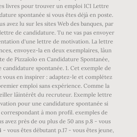
s livres pour trouver un emploi ICI Lettre
ature spontanée si vous êtes déjà en poste.
us avez lu sur les sites Web des banques, par
e lettre de candidature. Tu ne vas pas envoyer
tation d'une lettre de motivation. La lettre
es, envoyez-la en deux exemplaires, lâun
oste de Pizzaïolo en Candidature Spontanée,
de candidature spontanée. 1. Cet exemple de
z vous en inspirer : adaptez-le et complétez
n premier emploi sans expérience. Comme la
ller lâintérêt du recruteur. Exemple lettre
ivation pour une candidature spontanée si
e correspondant à mon profil. exemples de
us avez près de ou plus de 50 ans p.8 - vous
4 - vous êtes débutant p.17 - vous êtes jeune,