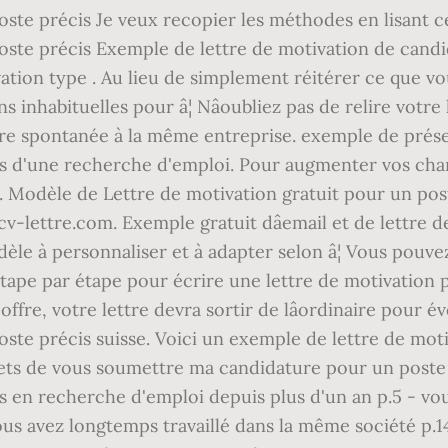
ste précis Je veux recopier les méthodes en lisant ce
ste précis Exemple de lettre de motivation de candid
vation type . Au lieu de simplement réitérer ce que vo
 inhabituelles pour â¦ Nâoubliez pas de relire votr
re spontanée à la même entreprise. exemple de présen
 d'une recherche d'emploi. Pour augmenter vos chanc
PDF. Modèle de Lettre de motivation gratuit pour un p
v-lettre.com. Exemple gratuit dâemail et de lettre 
èle à personnaliser et à adapter selon â¦ Vous pouve
e étape par étape pour écrire une lettre de motivatio
e, votre lettre devra sortir de lâordinaire pour évei
ste précis suisse. Voici un exemple de lettre de mot
rmets de vous soumettre ma candidature pour un post
tes en recherche d'emploi depuis plus d'un an p.5 - vo
vous avez longtemps travaillé dans la même société p.1