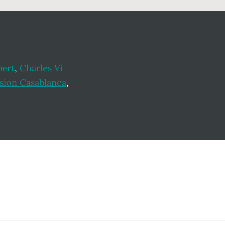
bert
,
Charles Vi
sion Casablanca
,