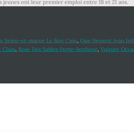
es jeunes ont leur premier emploi entre 18 et 21 ans.
io Seine-et-marne Le Bon Coin
,
Que Devient Jean Im
t Class
,
Rose Des Sables Porte-bonheur
,
Voiture Occa