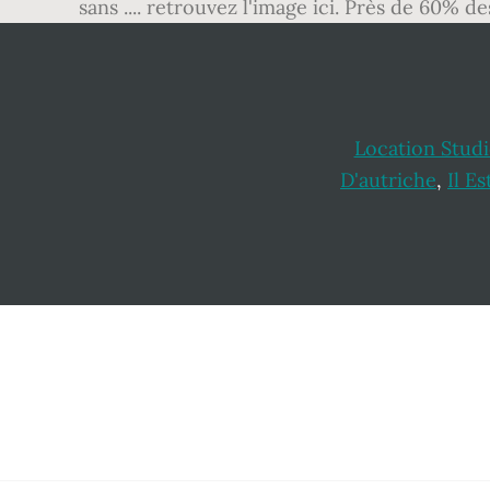
sans .... retrouvez l'image ici. Près de 60% d
Location Stud
D'autriche
,
Il Es
Footer