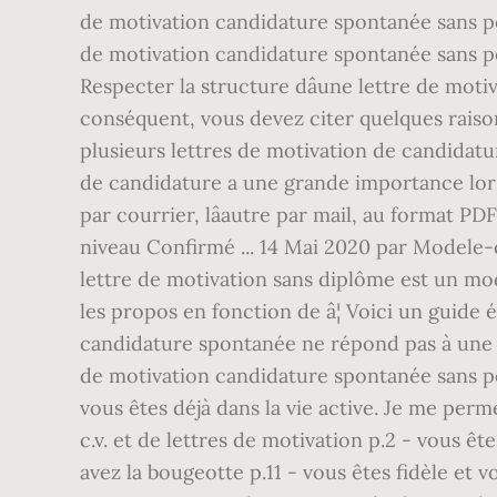
de motivation candidature spontanée sans po
de motivation candidature spontanée sans po
Respecter la structure dâune lettre de moti
conséquent, vous devez citer quelques raisons
plusieurs lettres de motivation de candidatu
de candidature a une grande importance lors
par courrier, lâautre par mail, au format 
niveau Confirmé ... 14 Mai 2020 par Modele-c
lettre de motivation sans diplôme est un mod
les propos en fonction de â¦ Voici un guid
candidature spontanée ne répond pas à une offr
de motivation candidature spontanée sans po
vous êtes déjà dans la vie active. Je me pe
c.v. et de lettres de motivation p.2 - vous ê
avez la bougeotte p.11 - vous êtes fidèle et 