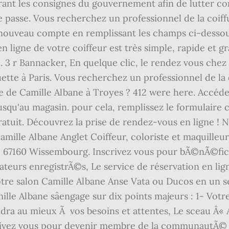
grant les consignes du gouvernement afin de lutter co
asse. Vous recherchez un professionnel de la coiffu
ouveau compte en remplissant les champs ci-dessous, 
 ligne de votre coiffeur est très simple, rapide et gra
 3 r Bannacker, En quelque clic, le rendez vous chez v
uette à Paris. Vous recherchez un professionnel de l
e de Camille Albane à Troyes ? 412 were here. Accéde
jusqu'au magasin. pour cela, remplissez le formulaire 
 gratuit. Découvrez la prise de rendez-vous en ligne !
Camille Albane Anglet Coiffeur, coloriste et maquille
 ! 67160 Wissembourg. Inscrivez vous pour bÃ©nÃ©fic
teurs enregistrÃ©s, Le service de réservation en lign
tre salon Camille Albane Anse Vata ou Ducos en un se
le Albane sâengage sur dix points majeurs : 1- Votre
dra au mieux Ã vos besoins et attentes, Le sceau Â« A
scrivez vous pour devenir membre de la communautÃ© e