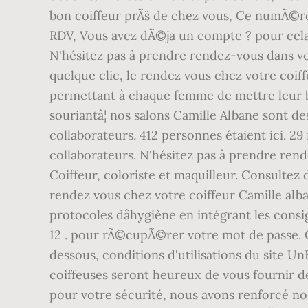
bon coiffeur prÃ¨s de chez vous, Ce numÃ©ro
RDV, Vous avez dÃ©ja un compte ? pour cela,
N'hésitez pas à prendre rendez-vous dans vo
quelque clic, le rendez vous chez votre coif
permettant à chaque femme de mettre leur be
souriantâ¦ nos salons Camille Albane sont d
collaborateurs. 412 personnes étaient ici. 
collaborateurs. N'hésitez pas à prendre rend
Coiffeur, coloriste et maquilleur. Consultez 
rendez vous chez votre coiffeur Camille alba
protocoles dâhygiène en intégrant les cons
12 . pour rÃ©cupÃ©rer votre mot de passe. 
dessous, conditions d'utilisations du site U
coiffeuses seront heureux de vous fournir de
pour votre sécurité, nous avons renforcé nos