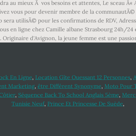
ra au mieux Ã vos besoins et attentes, Le sceau Â« A
scrivez vous pour devenir membre de la communautÃ© e
 sera utilisÃ© pour les confirmations de RDV, Adress
s en ligne chez Camille albane Strasbourg 24h/24 et 
. Originaire d'Avignon, la jeune femme est une passio
ck En Ligne
,
Location Gîte Ouessant 12 Personnes
,
A
ent Marketing
,
être Différent Synonyme
,
Moto Pour T
Côtier
,
Séquence Back To School Anglais 5ème
,
Merce
Tunisie Neuf
,
Prince Et Princesse De Suède
,