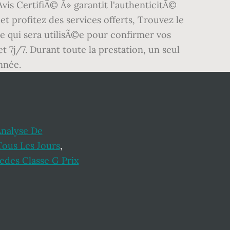
vis CertifiÃ© Â» garantit l'authenticitÃ©
t profitez des services offerts, Trouvez le
e qui sera utilisÃ©e pour confirmer vos
7j/7. Durant toute la prestation, un seul
nnée.
nalyse De
ous Les Jours
,
des Classe G Prix