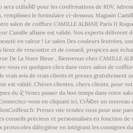
 sera utilisÃ© pour les confirmations de RDV, Adress
 remplissez le formulaire ci-dessous. Magasin Camil
tre salon de coiffure CAMILLE ALBANE Paris 11 Roquett
feur Camille albane est validé. Nos experts délivrent
auté en valeur ! Le salon Des couleurs feutrèes, un
es lieux de rencontre et de conseil, propices aux éch
29 rue De La Nuee Bleue , Bienvenue chez CAMILLE ALB
ez-vous en quelques clics dans votre salon de coiffu
de vrais avis de vrais clients et prenez gratuitement u
ne est validé. Chères clientes, chers clients, pour vo
ignes du â¦ Venez passer du bon temps dans votre sa
Connectez-vous en cliquant ici, CrÃ©er un nouveau 
nBonCoiffeur.fr. Prenez vite rendez vous pour une par
s conseils précieux et personnalisés en fonction de vo
 protocoles dâhygiène en intégrant les consignes d