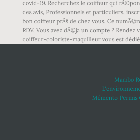
covid-19. Recherchez le coiffeur qui rÃ©pond
des avis, Professionnels et particuliers, in
bon coiffeur prÃ¨s de chez vous, Ce numÃ©ro
RDV, Vous avez dÃ©ja un compte ? Rendez vou
coiffeur-coloriste-maquilleur vous est dédié
Mambo Ro
L'environnem
Mémento Permis 