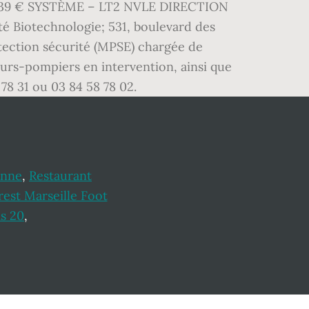
75,39 € SYSTÈME – LT2 NVLE DIRECTION
é Biotechnologie; 531, boulevard des
otection sécurité (MPSE) chargée de
eurs-pompiers en intervention, ainsi que
 78 31 ou 03 84 58 78 02.
onne
,
Restaurant
rest Marseille Foot
is 20
,