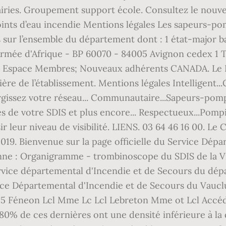
rairies. Groupement support école. Consultez le no
points d’eau incendie Mentions légales Les sapeurs-p
es sur l’ensemble du département dont : 1 état-major b
Armée d'Afrique - BP 60070 - 84005 Avignon cedex 1 Tel 
nts; Espace Membres; Nouveaux adhérents CANADA. Le 
ière de l’établissement. Mentions légales Intelligent.
rgissez votre réseau... Communautaire...Sapeurs-pompi
 de votre SDIS et plus encore... Respectueux...Pompi
 leur niveau de visibilité. LIENS. 03 64 46 16 00. Le 
2019. Bienvenue sur la page officielle du Service Dép
nne : Organigramme - trombinoscope du SDIS de la Vi
vice départemental d'Incendie et de Secours du dépar
vice Départemental d'Incendie et de Secours du Vaucl
5 Féneon Lcl Mme Lc Lcl Lebreton Mme ot Lcl Accé
80% de ces dernières ont une densité inférieure à la 