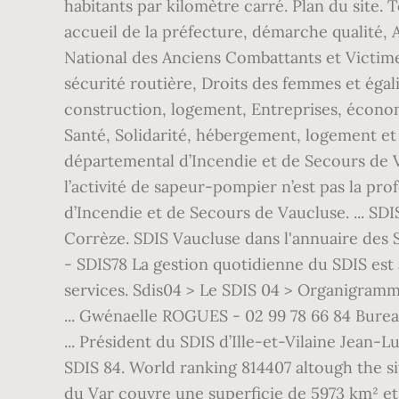
habitants par kilomètre carré. Plan du site
accueil de la préfecture, démarche qualité,
National des Anciens Combattants et Victime
sécurité routière, Droits des femmes et ég
construction, logement, Entreprises, économ
Santé, Solidarité, hébergement, logement et 
départemental d’Incendie et de Secours de 
l’activité de sapeur-pompier n’est pas la pro
d’Incendie et de Secours de Vaucluse. ... SDI
Corrèze. SDIS Vaucluse dans l'annuaire des 
- SDIS78 La gestion quotidienne du SDIS est 
services. Sdis04 > Le SDIS 04 > Organigra
... Gwénaelle ROGUES - 02 99 78 66 84 Burea
... Président du SDIS d’Ille-et-Vilaine J
SDIS 84. World ranking 814407 altough the sit
du Var couvre une superficie de 5973 km² et c