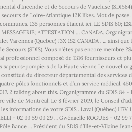
emental d’Incendie et de Secours de Vaucluse (SDIS
 secours de Loire-Atlantique 12K likes. Mot de passe.
communes. 135 personnes étaient ici. LE SDIS 60;
ESSAGERIE; ATTESTATION … CANADA. Organigramme 
ulet Varennes (Quebec) J3X 1S2 CANADA . ... ainsi qu
de Secours (SDIS). Vous n'êtes pas encore membre ?S
cial professionnel composé de 1316 fournisseurs et pl
 des sapeurs-pompiers de la Haute vienne Le nouvel 
n constitué du directeur départemental des services d
uatre pôles fonctionnels et d’un service médical. 45
2017. 2 talking about this. Organigramme du SDIS 84 -
e ville de Montréal. Le 8 février 2019, le Conseil d'a
les informations de votre SDIS . Laval (Québec) H7V
LI - 02 99 59 09 29 ... Gwénaelle ROGUES - 02 99 78 
ôle ˜nance ... Président du SDIS d’Ille-et-Vilaine J