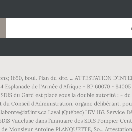
ons; 1650, boul. Plan du site. ... ATTESTATION D'
 Esplanade de l'Armée d'Afrique - BP 60070 - 84005 Av
e SDIS du Gard est placé sous la double autorité : - 
et du Conseil d'Administration, organe délibérant, pou
.labonte@iaf.inrs.ca Laval (Québec) H7V 1B7. Service 
. SDIS Vaucluse dans l'annuaire des SDIS Pompier Cen
e de Monsieur Antoine PLANQUETTE, So... Attestatio