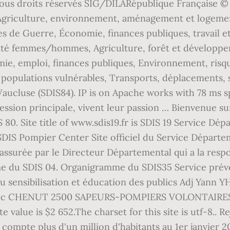
. Tous droits réservés SIG/DILARépublique Française 
 Agriculture, environnement, aménagement et logemen
s de Guerre, Économie, finances publiques, travail e
alité femmes/hommes, Agriculture, forêt et développ
ie, emploi, finances publiques, Environnement, risqu
populations vulnérables, Transports, déplacements, sé
Vaucluse (SDIS84). IP is on Apache works with 78 ms
fession principale, vivent leur passion … Bienvenue su
S 80. Site title of www.sdis19.fr is SDIS 19 Service D
SDIS Pompier Center Site officiel du Service Départe
assurée par le Directeur Départemental qui a la resp
mme du SDIS 04. Organigramme du SDIS35 Service pr
u sensibilisation et éducation des publics Adj Yann
ean-Luc CHENUT 2500 SAPEURS-POMPIERS VOLONTAIRES. 
e value is $2 652.The charset for this site is utf-8.. 
ompte plus d'un million d'habitants au 1er janvier 201