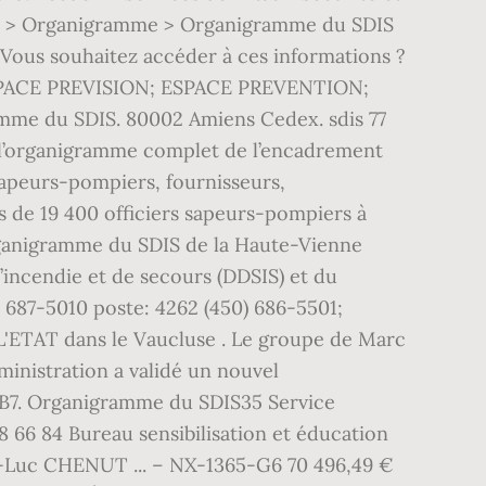
84) > Organigramme > Organigramme du SDIS
 Vous souhaitez accéder à ces informations ?
 ESPACE PREVISION; ESPACE PREVENTION;
du SDIS. 80002 Amiens Cedex. sdis 77
e l’organigramme complet de l’encadrement
apeurs-pompiers, fournisseurs,
us de 19 400 officiers sapeurs-pompiers à
organigramme du SDIS de la Haute-Vienne
’incendie et de secours (DDSIS) et du
0 687-5010 poste: 4262 (450) 686-5501;
 L'ETAT dans le Vaucluse . Le groupe de Marc
dministration a validé un nouvel
 1B7. Organigramme du SDIS35 Service
66 84 Bureau sensibilisation et éducation
ean-Luc CHENUT ... – NX-1365-G6 70 496,49 €