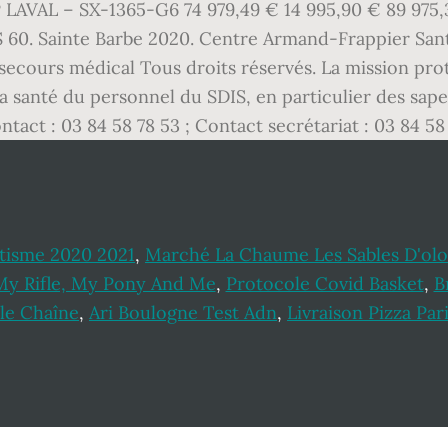
P LAVAL – SX-1365-G6 74 979,49 € 14 995,90 € 89 9
60. Sainte Barbe 2020. Centre Armand-Frappier Sant
e secours médical Tous droits réservés. La mission pr
a santé du personnel du SDIS, en particulier des sap
tact : 03 84 58 78 53 ; Contact secrétariat : 03 84 58
étisme 2020 2021
,
Marché La Chaume Les Sables D'ol
My Rifle, My Pony And Me
,
Protocole Covid Basket
,
B
le Chaîne
,
Ari Boulogne Test Adn
,
Livraison Pizza Par