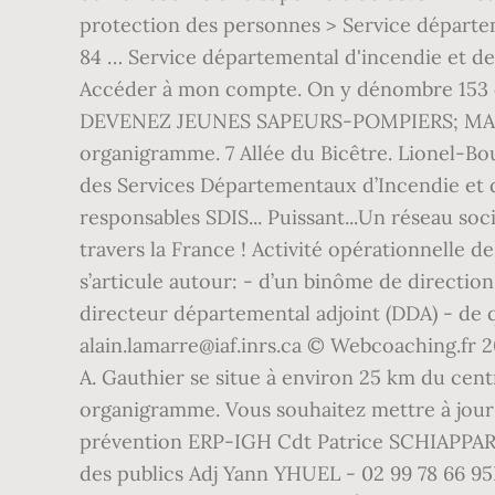
protection des personnes > Service départ
84 … Service départemental d'incendie et de
Accéder à mon compte. On y dénombre 153 
DEVENEZ JEUNES SAPEURS-POMPIERS; MA M
organigramme. 7 Allée du Bicêtre. Lionel-Bo
des Services Départementaux d’Incendie et 
responsables SDIS... Puissant...Un réseau so
travers la France ! Activité opérationnelle
s’articule autour: - d’un binôme de directio
directeur départemental adjoint (DDA) - de q
alain.lamarre@iaf.inrs.ca © Webcoaching.fr 
A. Gauthier se situe à environ 25 km du centr
organigramme. Vous souhaitez mettre à jour 
prévention ERP-IGH Cdt Patrice SCHIAPPAREL
des publics Adj Yann YHUEL - 02 99 78 66 95P