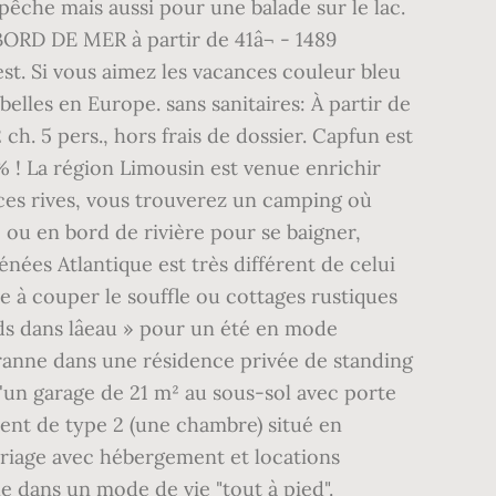
pêche mais aussi pour une balade sur le lac.
 BORD DE MER à partir de 41â¬ - 1489
st. Si vous aimez les vacances couleur bleu
belles en Europe. sans sanitaires: À partir de
h. 5 pers., hors frais de dossier. Capfun est
 ! La région Limousin est venue enrichir
 ces rives, vous trouverez un camping où
c ou en bord de rivière pour se baigner,
ées Atlantique est très différent de celui
e à couper le souffle ou cottages rustiques
ds dans lâeau » pour un été en mode
ranne dans une résidence privée de standing
'un garage de 21 m² au sous-sol avec porte
ent de type 2 (une chambre) situé en
ariage avec hébergement et locations
lle dans un mode de vie "tout à pied".