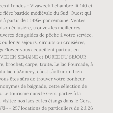
ces à Landes - Vivaweek 1 chambre lit 140 et
ne fière bastide médiévale du Sud-Ouest qui
s à partir de 1 149â¬ par semaine. Ventes
aison éclusière, trouvez les meilleures
rouverez des guides de pêche à votre service.
 ou longs séjours, circuits ou croisières,
gs Flower vous accueillent partout en
ARRIVEE EN SEMAINE et DUREE DU SEJOUR
brochet, carpe, truite. Le lac Fourcade, à
lac dâAnnecy, câest sâoffrir un bien
, vous êtes sûrs de trouver votre bonheur
ynonymes de baignade, cette sélection de
 Le tourisme dans le Gers, partez à la
 visitez nos lacs et les étangs dans le Gers,
 - 257 locations de particuliers de 2 à 26