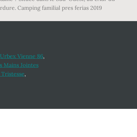
rdure. Camping familial pres ferias 2019
Urbex Vienne 86
,
s Mains Jointes
 Tristesse
,