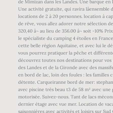
de Mimizan dans les Landes. Une barque en lo
Une activité gratuite, qui ravira lâensembl
locations de 2 à 20 personnes. location à c
de rêve, vous allez adorer notre sélection de
320,40 â¬ au lieu de 356.00 â¬ soit -10% P
le spécialiste du camping 4 étoiles en Fra
cette belle région Aquitaine, et avec lui l
vous pourrez pratiquer la pêche et différente
découvrez toutes nos destinations pour vos 
des Landes et de la Gironde avec des massifs
en bord de lac, loin des foules : les famill
détente. Carqueiranne bord de mer: stephane
avec piscine très beau t3 de 58 m² avec une
motorisée. Suivez-nous. Tant de lacs méconn
dernier étage avec vue mer. Location de vac
saisonnières avec activités et loisirs sur Sud