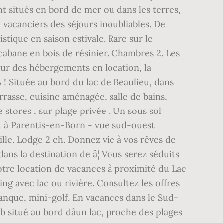
ient situés en bord de mer ou dans les terres,
x vacanciers des séjours inoubliables. De
ristique en saison estivale. Rare sur le
cabane en bois de résinier. Chambres 2. Les
our des hébergements en location, la
! Située au bord du lac de Beaulieu, dans
rrasse, cuisine aménagée, salle de bains,
stores , sur plage privée . Un sous sol
et à Parentis-en-Born - vue sud-ouest
mille. Lodge 2 ch. Donnez vie à vos rêves de
ns la destination de â¦ Vous serez séduits
tre location de vacances à proximité du Lac
ng avec lac ou rivière. Consultez les offres
étanque, mini-golf. En vacances dans le Sud-
 situé au bord dâun lac, proche des plages