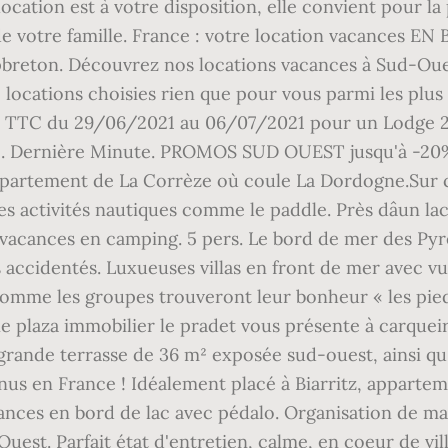
cation est à votre disposition, elle convient pour la 
e de votre famille. France : votre location vacances EN
apbreton. Découvrez nos locations vacances à Sud-Oue
 locations choisies rien que pour vous parmi les plus 
rix TTC du 29/06/2021 au 06/07/2021 pour un Lodge 2 c
nce. Dernière Minute. PROMOS SUD OUEST jusqu'à -20%
e département de La Corrèze où coule La Dordogne.Sur
s activités nautiques comme le paddle. Près dâun la
vacances en camping. 5 pers. Le bord de mer des Pyrén
 accidentés. Luxueuses villas en front de mer avec vu
es comme les groupes trouveront leur bonheur « les pie
 plaza immobilier le pradet vous présente à carquei
 grande terrasse de 36 m² exposée sud-ouest, ainsi qu
us en France ! Idéalement placé à Biarritz, appartem
ances en bord de lac avec pédalo. Organisation de m
 Ouest. Parfait état d'entretien, calme, en coeur de vi