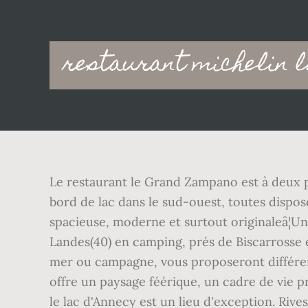
Main
restaurant michelin 
navigation
Le restaurant le Grand Zampano est à deux 
bord de lac dans le sud-ouest, toutes dispos
spacieuse, moderne et surtout originaleâ¦Un
Landes(40) en camping, prés de Biscarrosse e
mer ou campagne, vous proposeront différent
offre un paysage féérique, un cadre de vie pr
le lac d'Annecy est un lieu d'exception. Rive