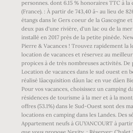
personnes. dont 6.15 % honoraires TTC à la c
(France). : À partir de 743,40 â¬ au lieu de 
étangs dans le Gers coeur de la Gascogne et
deux pas d'une rivière, d'un lac ou de la mer
installé en 2017 près de la petite pinède. N
Pierre & Vacances ! Trouvez rapidement la 
location de vacances et réservez au meilleur 
propices à de très nombreuses activités. De 
Location de vacances dans le sud ouest en b
réalisé lâacquisition dâun lac en vue dâe
Pour vos vacances, choisissez un camping da
résidences de tourisme à la mer et à la monta
offres (53.1%) dans le Sud-Ouest sont des ma
locations en camping dans les Landes. Des sé
Appartement neufs à GUYANCOURT à partir d
que vous propose Nexity. : Réserver: Chalet