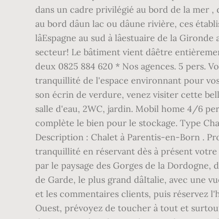
dans un cadre privilégié au bord de la mer , de
au bord dâun lac ou dâune rivière, ces éta
lâEspagne au sud à lâestuaire de la Gironde
secteur! Le bâtiment vient dâêtre entièrem
deux 0825 884 620 * Nos agences. 5 pers. Vo
tranquillité de l'espace environnant pour v
son écrin de verdure, venez visiter cette bel
salle d'eau, 2WC, jardin. Mobil home 4/6 per
complète le bien pour le stockage. Type Chal
Description : Chalet à Parentis-en-Born . Prof
tranquillité en réservant dès à présent votr
par le paysage des Gorges de la Dordogne, 
de Garde, le plus grand dâItalie, avec une 
et les commentaires clients, puis réservez l'
Ouest, prévoyez de toucher à tout et surtout