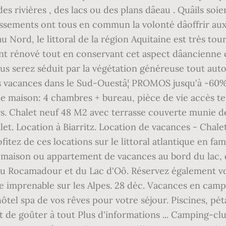
s rivières , des lacs ou des plans dâeau . Quâils so
blissements ont tous en commun la volonté dâoffrir au
 au Nord, le littoral de la région Aquitaine est très tou
ent rénové tout en conservant cet aspect dâancienne 
us serez séduit par la végétation généreuse tout aut
os vacances dans le Sud-Ouestâ¦ PROMOS jusqu'à -60% 
le maison: 4 chambres + bureau, pièce de vie accès te
s. Chalet neuf 48 M2 avec terrasse couverte munie de 
et. Location à Biarritz. Location de vacances - Chal
itez de ces locations sur le littoral atlantique en fa
e maison ou appartement de vacances au bord du lac, da
du Rocamadour et du Lac d'Oô. Réservez également vo
vue imprenable sur les Alpes. 28 déc. Vacances en campi
hôtel spa de vos rêves pour votre séjour. Piscines, p
 de goûter à tout Plus d'informations ... Camping-club