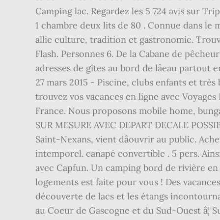
Camping lac. Regardez les 5 724 avis sur Tri
1 chambre deux lits de 80 . Connue dans le m
allie culture, tradition et gastronomie. Trou
Flash. Personnes 6. De la Cabane de pêcheurs, 
adresses de gîtes au bord de lâeau partout 
27 mars 2015 - Piscine, clubs enfants et très 
trouvez vos vacances en ligne avec Voyages L
France. Nous proposons mobile home, bung
SUR MESURE AVEC DEPART DECALE POSSIBLE ! 
Saint-Nexans, vient dâouvrir au public. Achete
intemporel. canapé convertible . 5 pers. Ains
avec Capfun. Un camping bord de rivière en 
logements est faite pour vous ! Des vacances
découverte de lacs et les étangs incontournabl
au Coeur de Gascogne et du Sud-Ouest â¦ S