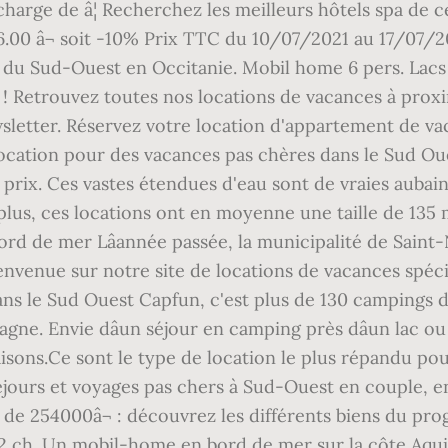
harge de â¦ Recherchez les meilleurs hôtels spa de c
826.00 â¬ soit -10% Prix TTC du 10/07/2021 au 17/07/20
 du Sud-Ouest en Occitanie. Mobil home 6 pers. Lacs 
 ! Retrouvez toutes nos locations de vacances à proxim
ewsletter. Réservez votre location d'appartement de v
location pour des vacances pas chères dans le Sud O
prix. Ces vastes étendues d'eau sont de vraies aubain
plus, ces locations ont en moyenne une taille de 135 
ord de mer Lâannée passée, la municipalité de Sain
n Bienvenue sur notre site de locations de vacances spéc
ns le Sud Ouest Capfun, c'est plus de 130 campings de
gne. Envie dâun séjour en camping près dâun lac ou
isons.Ce sont le type de location le plus répandu pou
jours et voyages pas chers à Sud-Ouest en couple, en 
e 254000â¬ : découvrez les différents biens du p
 2 ch. Un mobil-home en bord de mer sur la côte Aquit