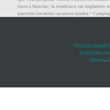
Gers à Marciac, la résidence est implantée e
parentis Location vacances landes - Camping
Cherche Appart 
Trail Gator Avi
Mauriac
,
Footer