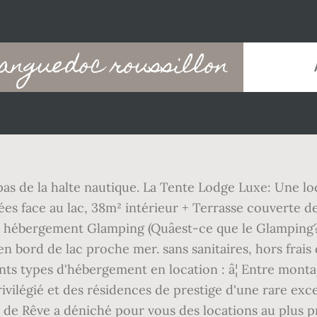
languedoc roussillon
pas de la halte nautique. La Tente Lodge Luxe: Une 
ées face au lac, 38m² intérieur + Terrasse couverte d
 hébergement Glamping (Quâest-ce que le Glamping?)
n bord de lac proche mer. sans sanitaires, hors frais
s types d'hébergement en location : â¦ Entre montag
ivilégié et des résidences de prestige d'une rare exce
s de Rêve a déniché pour vous des locations au plus prè