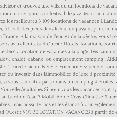
padvisor et trouvez une villa ou un locations de vacan
onde entier pour son festival de jazz, Marciac est u
vez les meilleures 3 109 locations de vacances à Lande
à la villa les pieds dans lâeau, en passant par une m
en France. A la maison de l'eau et de la pêche, vous t
bons avis clients. Sud Ouest : Hôtels, locations, courts
eclerc . Location de vacances à la plage. Les campin
alow, chalet, cabane, ou emplacement camping : 
Dans le lac de Neuvic, vous pouvez pêcher sandre, 
r ou investir dans lâimmobilier de luxe à proximité du 
i, si vous souhaitez partir dans un camping 4 étoiles
Nouvelle Aquitaine. Si pour vous les vacances sont s
 au bord de l'eau ? Mobil-home Cosy Climatisé 6 pers.
es, mais aussi de lacs et les étangs à voir également,
ud Ouest : VOTRE LOCATION VACANCES à partir de 47â¬