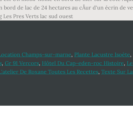
n bord de lac de 24 hectares au cÅur d'un écrin de ve
 Les Pres Verts lac sud ouest
Location Champs-sur-marne
,
Plante Lacustre Isoète
,
s
,
Gr 91 Vercors
,
Hôtel Du Cap-eden-roc Histoire
,
Le
L'atelier De Roxane Toutes Les Recettes
,
Texte Sur La