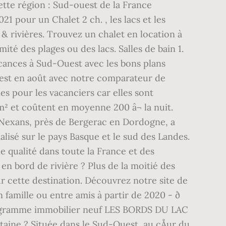
ette région : Sud-ouest de la France
21 pour un Chalet 2 ch. , les lacs et les
& rivières. Trouvez un chalet en location à
ité des plages ou des lacs. Salles de bain 1.
acances à Sud-Ouest avec les bons plans
uest en août avec notre comparateur de
es pour les vacanciers car elles sont
m² et coûtent en moyenne 200 â¬ la nuit.
t-Nexans, près de Bergerac en Dordogne, a
ialisé sur le pays Basque et le sud des Landes.
 qualité dans toute la France et des
 en bord de rivière ? Plus de la moitié des
r cette destination. Découvrez notre site de
famille ou entre amis à partir de 2020 - ð
rogramme immobilier neuf LES BORDS DU LAC
aine ? Située dans le Sud-Ouest, au cÅur du