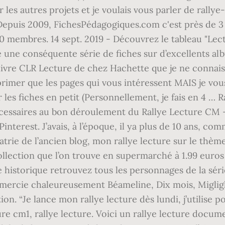
s autres projets et je voulais vous parler de rallye-lec
et Depuis 2009, FichesPédagogiques.com c'est près de 3
920 membres. 14 sept. 2019 - Découvrez le tableau "L
yé une conséquente série de fiches sur d’excellents 
e livre CLR Lecture de chez Hachette que je ne conna
mprimer que les pages qui vous intéressent MAIS je v
r les fiches en petit (Personnellement, je fais en 4 …
cessaires au bon déroulement du Rallye Lecture CM -
terest. J’avais, à l’époque, il ya plus de 10 ans, comm
apatrie de l’ancien blog, mon rallye lecture sur le th
collection que l’on trouve en supermarché à 1.99 euros
ise historique retrouvez tous les personnages de la sér
remercie chaleureusement Béameline, Dix mois, Migligli
tion. “Je lance mon rallye lecture dès lundi, j’utilise po
ure cm1, rallye lecture. Voici un rallye lecture docum