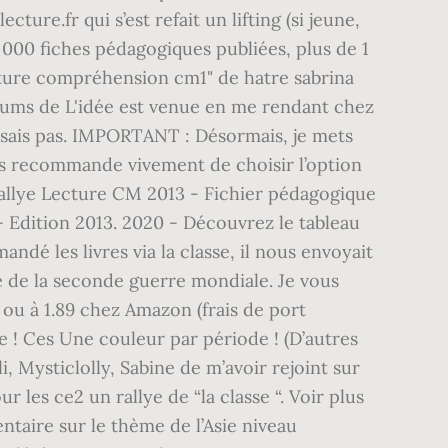
ture.fr qui s’est refait un lifting (si jeune,
 000 fiches pédagogiques publiées, plus de 1
ecture compréhension cm1" de hatre sabrina
albums de L'idée est venue en me rendant chez
issais pas. IMPORTANT : Désormais, je mets
ous recommande vivement de choisir l’option
 Rallye Lecture CM 2013 - Fichier pédagogique
 Edition 2013. 2020 - Découvrez le tableau
andé les livres via la classe, il nous envoyait
ème de la seconde guerre mondiale. Je vous
 ou à 1.89 chez Amazon (frais de port
ie ! Ces Une couleur par période ! (D’autres
, Mysticlolly, Sabine de m’avoir rejoint sur
ur les ce2 un rallye de “la classe “. Voir plus
entaire sur le thème de l’Asie niveau