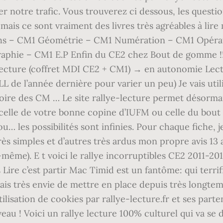
er notre trafic. Vous trouverez ci dessous, les questi
mais ce sont vraiment des livres très agréables à li
s – CM1 Géométrie – CM1 Numération – CM1 Opérat
ie – CM1 E.P Enfin du CE2 chez Bout de gomme !!! ral
lecture (coffret MDI CE2 + CM1) → en autonomie Lec
LL de l’année dernière pour varier un peu) Je vais util
oire des CM … Le site rallye-lecture permet désormai
t celle de votre bonne copine d’IUFM ou celle du bou
u… les possibilités sont infinies. Pour chaque fiche, 
s simples et d’autres très ardus mon propre avis 13 av
i-même). E t voici le rallye incorruptibles CE2 2011-
ire c’est partir Mac Timid est un fantôme: qui terrif
avais très envie de mettre en place depuis très longt
ilisation de cookies par rallye-lecture.fr et ses par
eau ! Voici un rallye lecture 100% culturel qui va se d