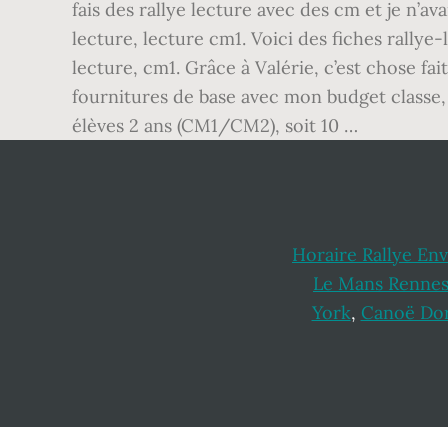
fais des rallye lecture avec des cm et je n’av
lecture, lecture cm1. Voici des fiches rally
lecture, cm1. Grâce à Valérie, c’est chose f
fournitures de base avec mon budget classe, a
élèves 2 ans (CM1/CM2), soit 10 …
Horaire Rallye E
Le Mans Rennes
York
,
Canoë Do
Footer