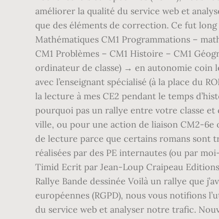
améliorer la qualité du service web et analys
que des éléments de correction. Ce fut long 
Mathématiques CM1 Programmations – math
CM1 Problèmes – CM1 Histoire – CM1 Géograph
ordinateur de classe) → en autonomie coin 
avec l’enseignant spécialisé (à la place du RO
la lecture à mes CE2 pendant le temps d’hist
pourquoi pas un rallye entre votre classe e
ville, ou pour une action de liaison CM2-6e o
de lecture parce que certains romans sont trè
réalisées par des PE internautes (ou par mo
Timid Ecrit par Jean-Loup Craipeau Editions L
Rallye Bande dessinée Voilà un rallye que j’
européennes (RGPD), nous vous notifions l’ut
du service web et analyser notre trafic. Nouv