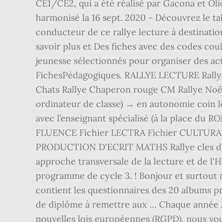
CE1/CE2, qui a été réalisé par Gacona et Oli
harmonisé la 16 sept. 2020 - Découvrez le tabl
conducteur de ce rallye lecture à destinatio
savoir plus et Des fiches avec des codes coul
jeunesse sélectionnés pour organiser des act
FichesPédagogiques. RALLYE LECTURE Rallye
Chats Rallye Chaperon rouge CM Rallye Noël
ordinateur de classe) → en autonomie coin 
avec l’enseignant spécialisé (à la place du 
FLUENCE Fichier LECTRA Fichier CULTURA fi
PRODUCTION D'ECRIT MATHS Rallye cles de la
approche transversale de la lecture et de l'
programme de cycle 3. ! Bonjour et surtout m
contient les questionnaires des 20 albums pr
de diplôme à remettre aux … Chaque année Je
nouvelles lois européennes (RGPD), nous vous