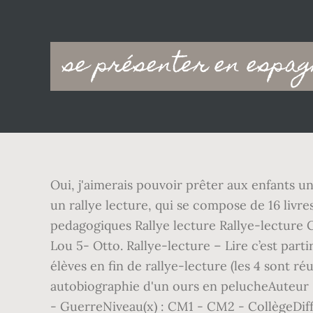
Main
se présenter en espag
navigation
Oui, j'aimerais pouvoir prêter aux enfants u
un rallye lecture, qui se compose de 16 livres
pedagogiques Rallye lecture Rallye-lecture C
Lou 5- Otto. Rallye-lecture – Lire c’est parti
élèves en fin de rallye-lecture (les 4 sont ré
autobiographie d'un ours en pelucheAuteur :
- GuerreNiveau(x) : CM1 - CM2 - CollègeDifficu