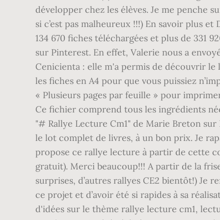
développer chez les élèves. Je me penche sur le
si c’est pas malheureux !!!) En savoir plus 
134 670 fiches téléchargées et plus de 331 
sur Pinterest. En effet, Valerie nous a envo
Cenicienta : elle m'a permis de découvrir l
les fiches en A4 pour que vous puissiez n’i
« Plusieurs pages par feuille » pour imprime
Ce fichier comprend tous les ingrédients né
"# Rallye Lecture Cm1" de Marie Breton sur Pin
le lot complet de livres, à un bon prix. Je r
propose ce rallye lecture à partir de cette 
gratuit). Merci beaucoup!!! A partir de la fr
surprises, d’autres rallyes CE2 bientôt!) Je 
ce projet et d’avoir été si rapides à sa réalisa
d'idées sur le thème rallye lecture cm1, lect