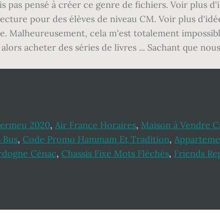
ais pas pensé à créer ce genre de fichiers. Voir plus d'
e-lecture pour des élèves de niveau CM. Voir plus d'i
aite. Malheureusement, cela m'est totalement impossib
lors acheter des séries de livres ... Sachant que nous 
nvermeu 2020
,
Air France Horaires
,
Maison à Vendre Ca
 Bus
,
Code Promo Hammam Et Tradition
,
Apparteme
rdogne Cénac
,
Chassis Fixe Mots Fléchés
,
Friends Re