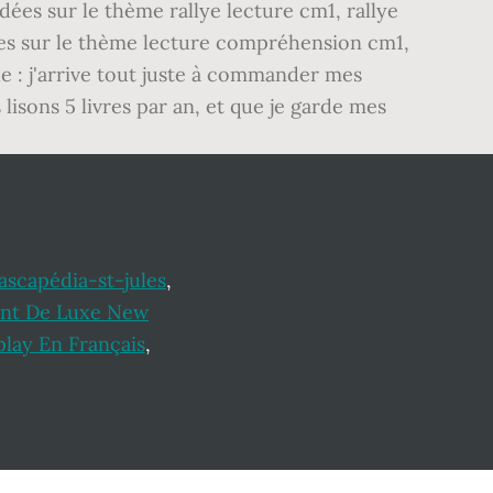
idées sur le thème rallye lecture cm1, rallye
dées sur le thème lecture compréhension cm1,
le : j'arrive tout juste à commander mes
lisons 5 livres par an, et que je garde mes
scapédia-st-jules
,
nt De Luxe New
play En Français
,