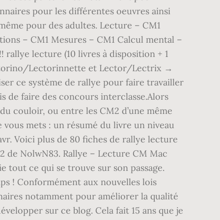
onnaires pour les différentes oeuvres ainsi
re même pour des adultes. Lecture – CM1
ions – CM1 Mesures – CM1 Calcul mental –
lye lecture (10 livres à disposition + 1
torino/Lectorinnette et Lector/Lectrix →
iser ce système de rallye pour faire travailler
s de faire des concours interclasse.Alors
t du couloir, ou entre les CM2 d’une même
je vous mets : un résumé du livre un niveau
r. Voici plus de 80 fiches de rallye lecture
2012 de NolwN83. Rallye – Lecture CM Mac
ie tout ce qui se trouve sur son passage.
emps ! Conformément aux nouvelles lois
tenaires notamment pour améliorer la qualité
évelopper sur ce blog. Cela fait 15 ans que je