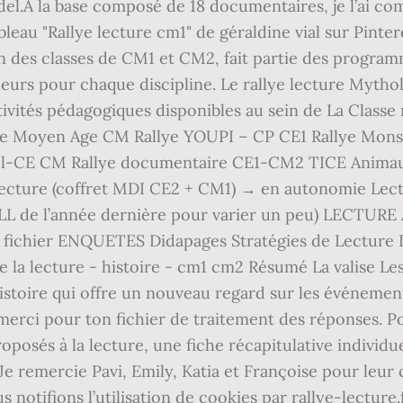
del.A la base composé de 18 documentaires, je l’ai com
eau "Rallye lecture cm1" de géraldine vial sur Pinterest
n des classes de CM1 et CM2, fait partie des program
eurs pour chaque discipline. Le rallye lecture Mytholo
ivités pédagogiques disponibles au sein de La Classe n
 Moyen Age CM Rallye YOUPI – CP CE1 Rallye Monsi
-CE CM Rallye documentaire CE1-CM2 TICE Animaux ral
lecture (coffret MDI CE2 + CM1) → en autonomie Lec
ROLL de l’année dernière pour varier un peu) LECTURE 
chier ENQUETES Didapages Stratégies de Lecture Le
 lecture - histoire - cm1 cm2 Résumé La valise Les 
Histoire qui offre un nouveau regard sur les événemen
erci pour ton fichier de traitement des réponses. Po
oposés à la lecture, une fiche récapitulative individ
 remercie Pavi, Emily, Katia et Françoise pour leur
 notifions l’utilisation de cookies par rallye-lectur