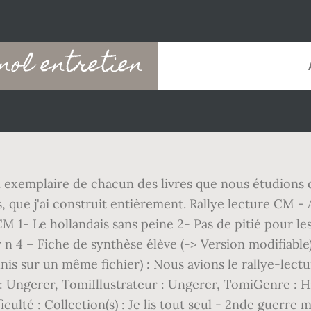
nol entretien
n exemplaire de chacun des livres que nous étudions d
, que j'ai construit entièrement. Rallye lecture CM - A
M 1- Le hollandais sans peine 2- Pas de pitié pour le
r n 4 – Fiche de synthèse élève (-> Version modifiable)
unis sur un même fichier) : Nous avions le rallye-lectur
 Ungerer, TomiIllustrateur : Ungerer, TomiGenre : H
lté : Collection(s) : Je lis tout seul - 2nde guerre m