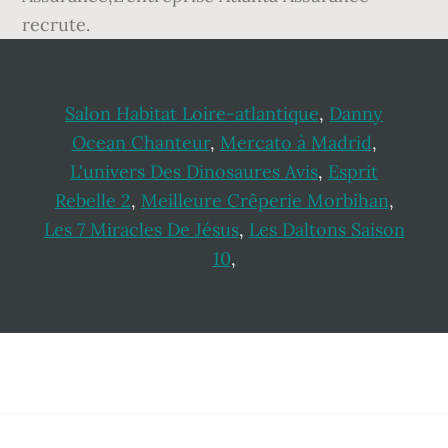
recrute.
Salon Habitat Loire-atlantique
,
Danny
Ocean Chanteur
,
Mercato à Madrid
,
L'univers Des Dinosaures Avis
,
Esprit
Rebelle 2
,
Meilleure Crêperie Morbihan
,
Les 7 Miracles De Jésus
,
Les Daltons Saison
10
,
Footer