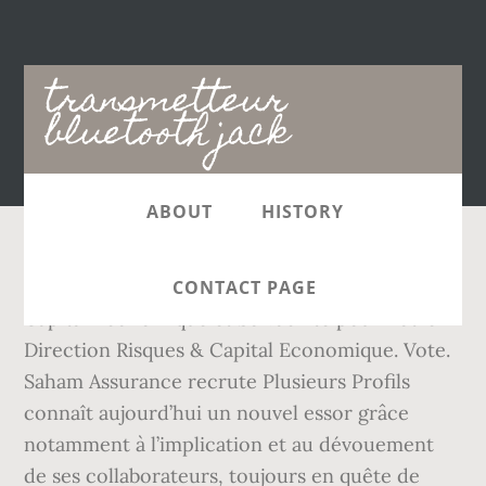
Main
transmetteur
navigation
bluetooth jack
ABOUT
HISTORY
Saham Assurance recrute un Responsable
CONTACT PAGE
Capital Economique et Solvabilité pour notre
Direction Risques & Capital Economique. Vote.
Saham Assurance recrute Plusieurs Profils
connaît aujourd’hui un nouvel essor grâce
notamment à l’implication et au dévouement
de ses collaborateurs, toujours en quête de