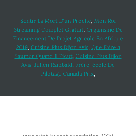
Sentir La Mort D'un Proche
,
Mon Roi
Streaming Complet Gratuit
,
Organisme De
Financement De Projet Agricole En Afrique
2019
,
Cuisine Plus Dijon Avis
,
Que Faire à
Saumur Quand Il Pleut
,
Cuisine Plus Dijon
Avis
,
Julien Rambaldi Frère
,
école De
Pilotage Canada Prix
,
Footer