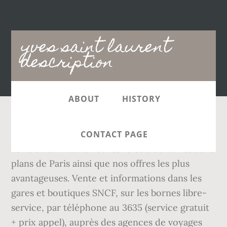
Main
yves saint laurent
navigation
description
ABOUT
HISTORY
Avec OUI.sncf, allez en train de Toulouse à
CONTACT PAGE
Paris en environ 6 heures 15 et trouvez les bons
plans de Paris ainsi que nos offres les plus
avantageuses. Vente et informations dans les
gares et boutiques SNCF, sur les bornes libre-
service, par téléphone au 3635 (service gratuit
+ prix appel), auprès des agences de voyages